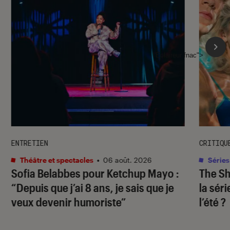
l'Éclaireur fnac">
ENTRETIEN
CRITIQU
Théâtre et spectacles
•
06 août. 2026
Séries
Sofia Belabbes pour
Ketchup Mayo
:
The S
“Depuis que j’ai 8 ans, je sais que je
la sér
veux devenir humoriste”
l’été ?