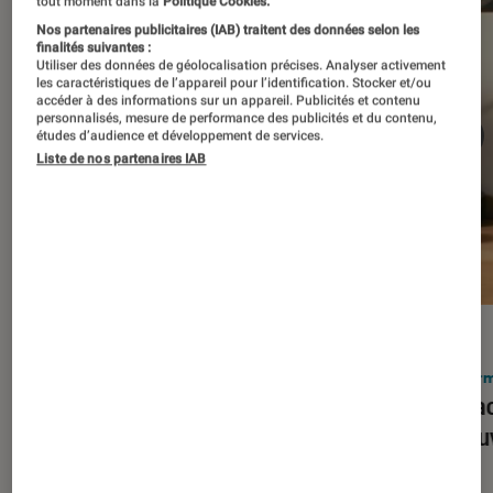
tout moment dans la
Politique Cookies.
Nos partenaires publicitaires (IAB) traitent des données selon les
finalités suivantes :
Utiliser des données de géolocalisation précises. Analyser activement
les caractéristiques de l’appareil pour l’identification. Stocker et/ou
accéder à des informations sur un appareil. Publicités et contenu
personnalisés, mesure de performance des publicités et du contenu,
études d’audience et développement de services.
Liste de nos partenaires IAB
ACTU
ACTU
Smartphones
•
03 mar. 2026
Infor
Apple lance l’iPhone 17e et vient
Le Mac
corriger tous les défauts de son
découv
prédécesseur