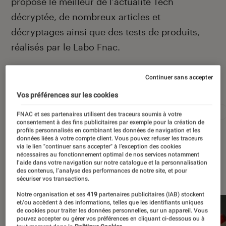
propose le meilleur de l’actualité Tech
décryptée, de nombreux articles et
décryptages ainsi que des tests de produits,
réalisés par le Labo Fnac.
Continuer sans accepter
Autour de ce sujet
Vos préférences sur les cookies
Apple
Intelligence artificielle
Android
Test
FNAC et ses partenaires utilisent des traceurs soumis à votre
consentement à des fins publicitaires par exemple pour la création de
profils personnalisés en combinant les données de navigation et les
données liées à votre compte client. Vous pouvez refuser les traceurs
via le lien "continuer sans accepter" à l’exception des cookies
nécessaires au fonctionnement optimal de nos services notamment
l’aide dans votre navigation sur notre catalogue et la personnalisation
À la une
des contenus, l’analyse des performances de notre site, et pour
sécuriser vos transactions.
Notre organisation et ses
419
partenaires publicitaires (IAB) stockent
et/ou accèdent à des informations, telles que les identifiants uniques
de cookies pour traiter les données personnelles, sur un appareil. Vous
pouvez accepter ou gérer vos préférences en cliquant ci-dessous ou à