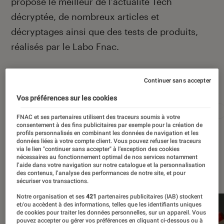
propose le meilleur de l’actualité Tech
décryptée, de nombreux articles et
décryptages ainsi que des tests de produits,
réalisés par le Labo Fnac.
Continuer sans accepter
Autour de ce sujet
Vos préférences sur les cookies
Apple
Intelligence artificielle
Android
Test
FNAC et ses partenaires utilisent des traceurs soumis à votre
consentement à des fins publicitaires par exemple pour la création de
profils personnalisés en combinant les données de navigation et les
données liées à votre compte client. Vous pouvez refuser les traceurs
via le lien "continuer sans accepter" à l’exception des cookies
nécessaires au fonctionnement optimal de nos services notamment
À la une
l’aide dans votre navigation sur notre catalogue et la personnalisation
des contenus, l’analyse des performances de notre site, et pour
sécuriser vos transactions.
Notre organisation et ses
421
partenaires publicitaires (IAB) stockent
et/ou accèdent à des informations, telles que les identifiants uniques
de cookies pour traiter les données personnelles, sur un appareil. Vous
pouvez accepter ou gérer vos préférences en cliquant ci-dessous ou à