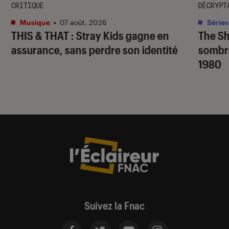
CRITIQUE
DÉCRYPT
Musique
•
07 août. 2026
Séries
THIS & THAT
: Stray Kids gagne en
The S
assurance, sans perdre son identité
sombr
1980
Suivez la Fnac