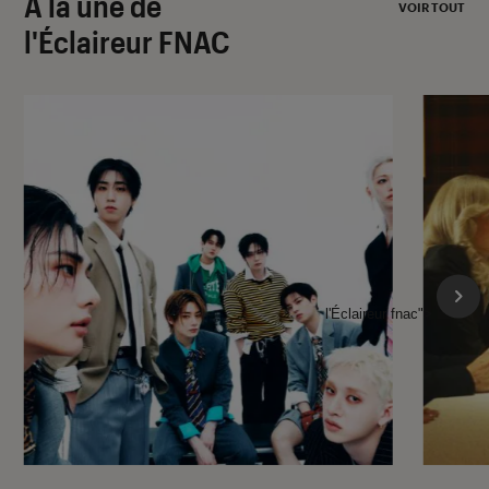
À la une de
VOIR TOUT
l'Éclaireur FNAC
l'Éclaireur fnac">