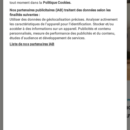
tout moment dans la
Politique Cookies.
Nos partenaires publicitaires (IAB) traitent des données selon les
finalités suivantes :
Utiliser des données de géolocalisation précises. Analyser activement
les caractéristiques de l’appareil pour l’identification. Stocker et/ou
accéder à des informations sur un appareil. Publicités et contenu
personnalisés, mesure de performance des publicités et du contenu,
études d’audience et développement de services.
Liste de nos partenaires IAB
ACTU
ACTU
Smartphones
•
03 mar. 2026
Infor
Apple lance l’iPhone 17e et vient
Le Mac
corriger tous les défauts de son
découv
prédécesseur