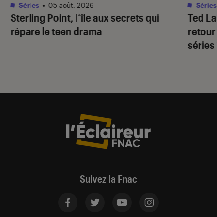
Séries
•
05 août. 2026
Séries
Sterling Point
, l’île aux secrets qui
Ted L
répare le teen drama
retour
séries
Suivez la Fnac