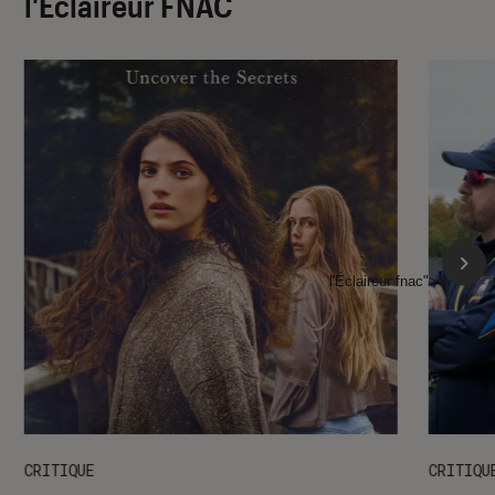
l'Éclaireur FNAC
l'Éclaireur fnac">
CRITIQUE
CRITIQU