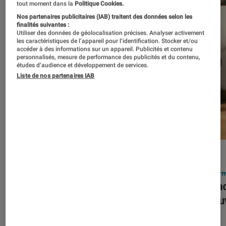
tout moment dans la
Politique Cookies.
Nos partenaires publicitaires (IAB) traitent des données selon les
finalités suivantes :
Utiliser des données de géolocalisation précises. Analyser activement
les caractéristiques de l’appareil pour l’identification. Stocker et/ou
accéder à des informations sur un appareil. Publicités et contenu
personnalisés, mesure de performance des publicités et du contenu,
études d’audience et développement de services.
Liste de nos partenaires IAB
ACTU
ACTU
Smartphones
•
03 mar. 2026
Infor
Apple lance l’iPhone 17e et vient
Le Mac
corriger tous les défauts de son
découv
prédécesseur