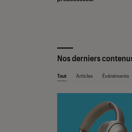
ètre SAV Fnac-
 2025 !
Nos derniers contenu
Tout
Articles
Événéments