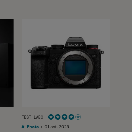
TEST LABO
Noté 4 étoiles sur 5
Photo
•
01 oct. 2025