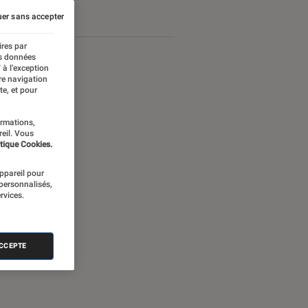
er sans accepter
ires par
es données
 à l’exception
re navigation
te, et pour
ormations,
reil. Vous
tique Cookies.
appareil pour
 personnalisés,
rvices.
nectée
ACCEPTE