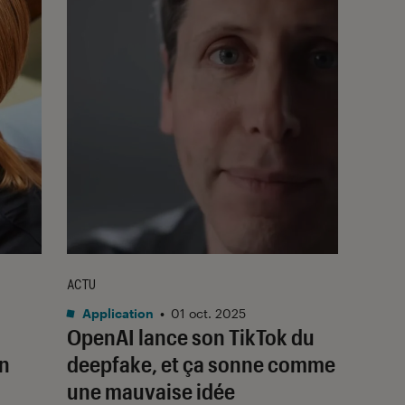
ACTU
Application
•
01 oct. 2025
OpenAI lance son TikTok du
un
deepfake, et ça sonne comme
une mauvaise idée