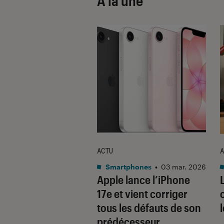
À la une
ACTU
A
•
08 oct. 2025
Smartphones
•
03 mar. 2026
 sont les produits
Apple lance l’iPhone
lus durables du
17e et vient corriger
é ? Découvrez les
tous les défauts de son
usions du
prédécesseur