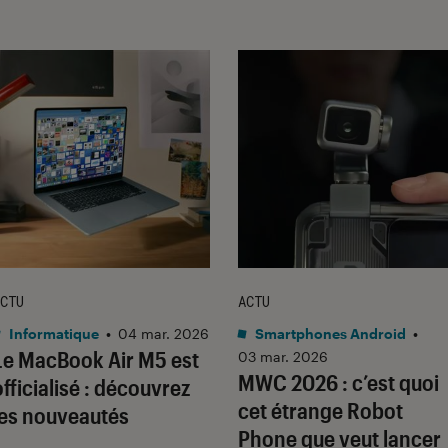
CTU
ACTU
Informatique
•
04 mar. 2026
Smartphones Android
•
Le MacBook Air M5 est
03 mar. 2026
MWC 2026 : c’est quoi
officialisé : découvrez
cet étrange Robot
les nouveautés
Phone que veut lancer