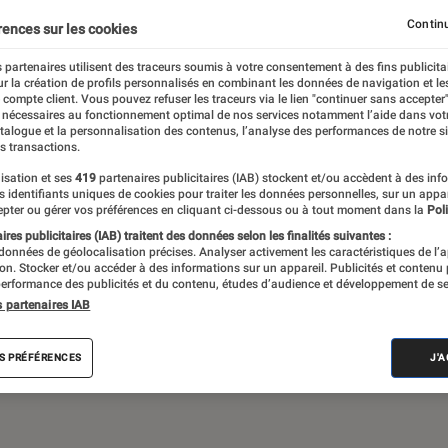
Gaming
Mobilité urbaine
Continu
rences sur les cookies
 partenaires utilisent des traceurs soumis à votre consentement à des fins publicita
r la création de profils personnalisés en combinant les données de navigation et l
e compte client. Vous pouvez refuser les traceurs via le lien "continuer sans accepter"
sques audio, objets connectés… l’Éclaireur
 nécessaires au fonctionnement optimal de nos services notamment l’aide dans vot
atalogue et la personnalisation des contenus, l’analyse des performances de notre si
 de l’actualité Tech décryptée, de nombreux
s transactions.
ue des tests de produits, réalisés par le
isation et ses
419
partenaires publicitaires (IAB) stockent et/ou accèdent à des inf
es identifiants uniques de cookies pour traiter les données personnelles, sur un appa
pter ou gérer vos préférences en cliquant ci-dessous ou à tout moment dans la
Poli
res publicitaires (IAB) traitent des données selon les finalités suivantes :
 données de géolocalisation précises. Analyser activement les caractéristiques de l’
tion. Stocker et/ou accéder à des informations sur un appareil. Publicités et contenu
erformance des publicités et du contenu, études d’audience et développement de se
s partenaires IAB
Android
Test
PC
Windows
Montre con
S PRÉFÉRENCES
J'