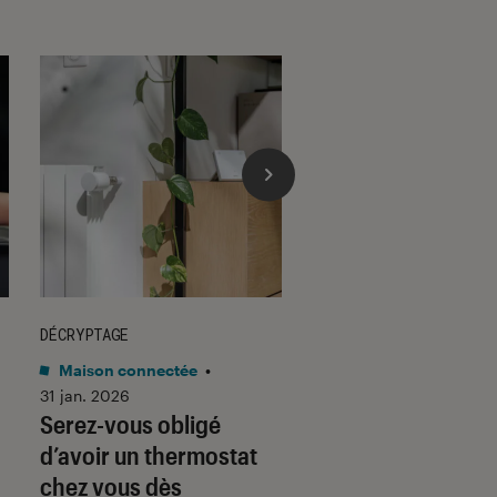
DÉCRYPTAGE
DÉCRYPTAGE
Maison connectée
•
Son
•
30 jan. 2026
Voici pourquoi les
31 jan. 2026
Serez-vous obligé
casques et écoute
d’avoir un thermostat
filaires font un re
chez vous dès
fracassant