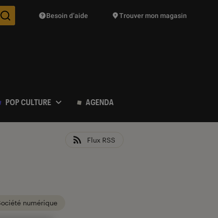
Besoin d’aide
Trouver mon magasin
Des suggestions de produits vont vous être proposées pendant vo
POP CULTURE
AGENDA
Flux RSS
Société numérique