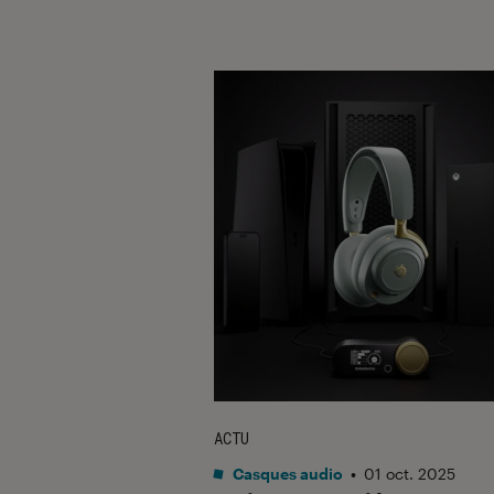
ACTU
Casques audio
•
01 oct. 2025