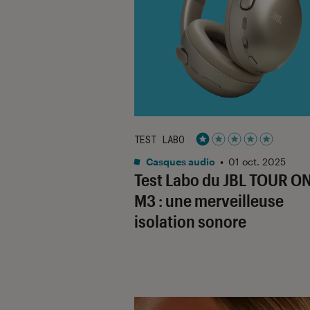
TEST LABO
Noté 1 étoiles sur 5
Casques audio
•
01 oct. 2025
Test Labo du JBL TOUR O
M3 : une merveilleuse
isolation sonore