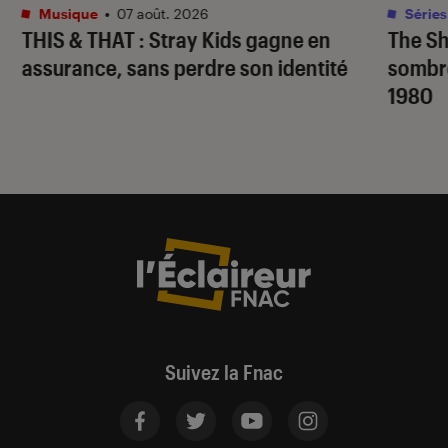
Musique
•
07 août. 2026
Séries
THIS & THAT
: Stray Kids gagne en
The S
assurance, sans perdre son identité
sombr
1980
Suivez la Fnac