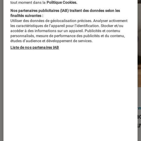
tout moment dans la
Politique Cookies.
Nos partenaires publicitaires (IAB) traitent des données selon les
finalités suivantes :
Utiliser des données de géolocalisation précises. Analyser activement
les caractéristiques de l’appareil pour l’identification. Stocker et/ou
accéder à des informations sur un appareil. Publicités et contenu
personnalisés, mesure de performance des publicités et du contenu,
études d’audience et développement de services.
Liste de nos partenaires IAB
ACTU
ACTU
Smartphones
•
03 mar. 2026
Infor
Apple lance l’iPhone 17e et vient
Le Mac
corriger tous les défauts de son
découv
prédécesseur