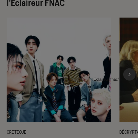
l'Éclaireur FNAC
l'Éclaireur fnac">
CRITIQUE
DÉCRYPT