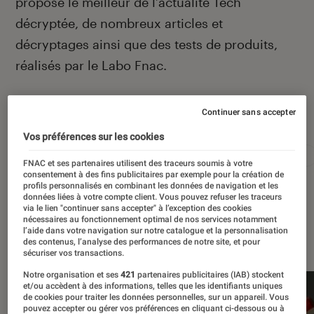
propose le meilleur de l’actualité Tech
décryptée, de nombreux articles et
décryptages ainsi que des tests de produits,
réalisés par le Labo Fnac.
Continuer sans accepter
Autour de ce sujet
Vos préférences sur les cookies
Apple
Intelligence artificielle
Android
Test
FNAC et ses partenaires utilisent des traceurs soumis à votre
consentement à des fins publicitaires par exemple pour la création de
profils personnalisés en combinant les données de navigation et les
données liées à votre compte client. Vous pouvez refuser les traceurs
via le lien "continuer sans accepter" à l’exception des cookies
nécessaires au fonctionnement optimal de nos services notamment
l’aide dans votre navigation sur notre catalogue et la personnalisation
À la une
des contenus, l’analyse des performances de notre site, et pour
sécuriser vos transactions.
Notre organisation et ses
421
partenaires publicitaires (IAB) stockent
et/ou accèdent à des informations, telles que les identifiants uniques
de cookies pour traiter les données personnelles, sur un appareil. Vous
pouvez accepter ou gérer vos préférences en cliquant ci-dessous ou à