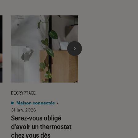
DÉCRYPTAGE
DÉCRYPTAGE
Maison connectée
•
Son
•
30 jan. 2026
Voici pourquoi les
31 jan. 2026
Serez-vous obligé
casques et écoute
d’avoir un thermostat
filaires font un re
chez vous dès
fracassant