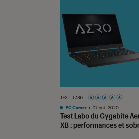
TEST LABO
Noté 5 étoiles sur 5
PC Gamer
•
07 oct. 2020
Test Labo du Gygabite Ae
XB : performances et sobr