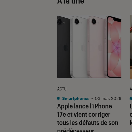
À la une
ACTU
A
•
08 oct. 2025
Smartphones
•
03 mar. 2026
 sont les produits
Apple lance l’iPhone
lus durables du
17e et vient corriger
é ? Découvrez les
tous les défauts de son
usions du
prédécesseur