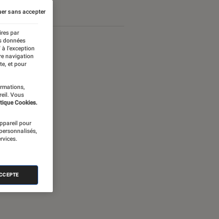
er sans accepter
ires par
es données
 à l’exception
re navigation
te, et pour
ormations,
reil. Vous
tique Cookies.
appareil pour
 personnalisés,
rvices.
nectée
ACCEPTE