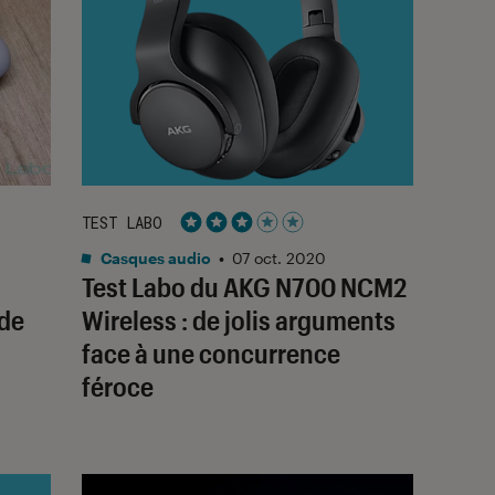
TEST LABO
Noté 3 étoiles sur 5
Casques audio
•
07 oct. 2020
Test Labo du AKG N700 NCM2
 de
Wireless : de jolis arguments
face à une concurrence
féroce