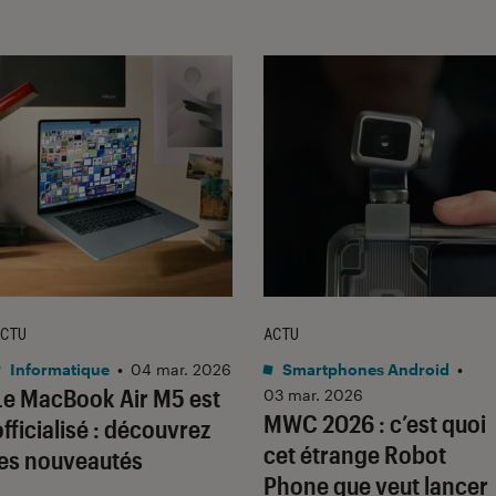
CTU
ACTU
Informatique
•
04 mar. 2026
Smartphones Android
•
Le MacBook Air M5 est
03 mar. 2026
MWC 2026 : c’est quoi
officialisé : découvrez
cet étrange Robot
les nouveautés
Phone que veut lancer