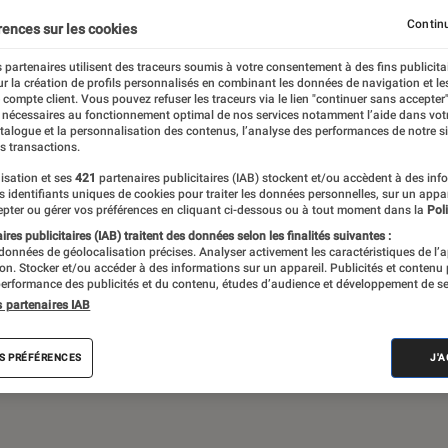
Gaming
Mobilité urbaine
Continu
rences sur les cookies
 partenaires utilisent des traceurs soumis à votre consentement à des fins publicita
r la création de profils personnalisés en combinant les données de navigation et l
e compte client. Vous pouvez refuser les traceurs via le lien "continuer sans accepter"
sques audio, objets connectés… l’Éclaireur
 nécessaires au fonctionnement optimal de nos services notamment l’aide dans vot
atalogue et la personnalisation des contenus, l’analyse des performances de notre si
 de l’actualité Tech décryptée, de nombreux
s transactions.
ue des tests de produits, réalisés par le
isation et ses
421
partenaires publicitaires (IAB) stockent et/ou accèdent à des inf
es identifiants uniques de cookies pour traiter les données personnelles, sur un appa
pter ou gérer vos préférences en cliquant ci-dessous ou à tout moment dans la
Poli
res publicitaires (IAB) traitent des données selon les finalités suivantes :
 données de géolocalisation précises. Analyser activement les caractéristiques de l’
tion. Stocker et/ou accéder à des informations sur un appareil. Publicités et contenu
erformance des publicités et du contenu, études d’audience et développement de se
s partenaires IAB
Android
Test
PC
Windows
Montre con
S PRÉFÉRENCES
J'