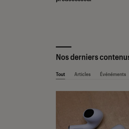
ètre SAV Fnac-
 2025 !
Nos derniers contenu
Tout
Articles
Événéments