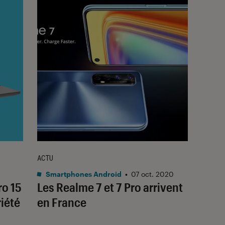
ACTU
Smartphones Android
•
07 oct. 2020
ro 15
Les Realme 7 et 7 Pro arrivent
iété
en France