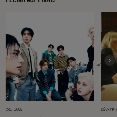
l'Éclaireur fnac">
CRITIQUE
DÉCRYPT