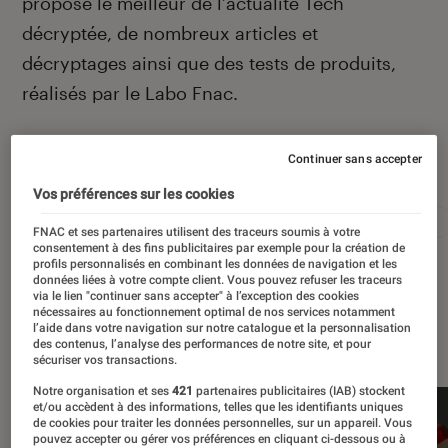
propose le meilleur de l’actualité Tech
décryptée, de nombreux articles et
décryptages ainsi que des tests de produits,
réalisés par le Labo Fnac.
Continuer sans accepter
Autour de ce sujet
Vos préférences sur les cookies
Apple
Intelligence artificielle
Android
Test
FNAC et ses partenaires utilisent des traceurs soumis à votre
consentement à des fins publicitaires par exemple pour la création de
profils personnalisés en combinant les données de navigation et les
données liées à votre compte client. Vous pouvez refuser les traceurs
via le lien "continuer sans accepter" à l’exception des cookies
nécessaires au fonctionnement optimal de nos services notamment
l’aide dans votre navigation sur notre catalogue et la personnalisation
À la une
des contenus, l’analyse des performances de notre site, et pour
sécuriser vos transactions.
Notre organisation et ses
421
partenaires publicitaires (IAB) stockent
et/ou accèdent à des informations, telles que les identifiants uniques
de cookies pour traiter les données personnelles, sur un appareil. Vous
pouvez accepter ou gérer vos préférences en cliquant ci-dessous ou à