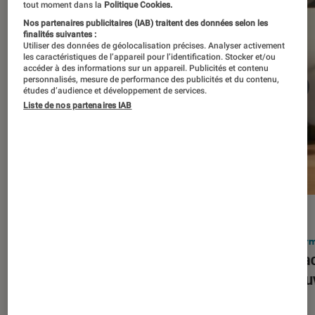
tout moment dans la
Politique Cookies.
Nos partenaires publicitaires (IAB) traitent des données selon les
finalités suivantes :
Utiliser des données de géolocalisation précises. Analyser activement
les caractéristiques de l’appareil pour l’identification. Stocker et/ou
accéder à des informations sur un appareil. Publicités et contenu
personnalisés, mesure de performance des publicités et du contenu,
études d’audience et développement de services.
Liste de nos partenaires IAB
ACTU
ACTU
Smartphones
•
03 mar. 2026
Infor
Apple lance l’iPhone 17e et vient
Le Mac
corriger tous les défauts de son
découv
prédécesseur