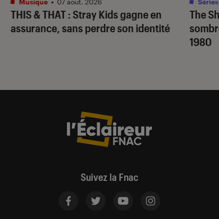
Musique
•
07 août. 2026
Séries
THIS & THAT
: Stray Kids gagne en
The S
assurance, sans perdre son identité
sombr
1980
Suivez la Fnac