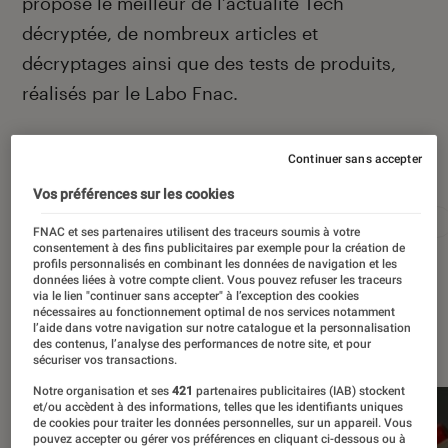
propose le meilleur de l’actualité Tech
décryptée, de nombreux articles et
décryptages ainsi que des tests de produits,
réalisés par le Labo Fnac.
Continuer sans accepter
Autour de ce sujet
Vos préférences sur les cookies
Apple
Intelligence artificielle
Android
Test
FNAC et ses partenaires utilisent des traceurs soumis à votre
consentement à des fins publicitaires par exemple pour la création de
profils personnalisés en combinant les données de navigation et les
données liées à votre compte client. Vous pouvez refuser les traceurs
via le lien "continuer sans accepter" à l’exception des cookies
nécessaires au fonctionnement optimal de nos services notamment
l’aide dans votre navigation sur notre catalogue et la personnalisation
À la une
des contenus, l’analyse des performances de notre site, et pour
sécuriser vos transactions.
Notre organisation et ses
421
partenaires publicitaires (IAB) stockent
et/ou accèdent à des informations, telles que les identifiants uniques
de cookies pour traiter les données personnelles, sur un appareil. Vous
pouvez accepter ou gérer vos préférences en cliquant ci-dessous ou à