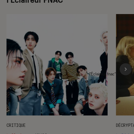
l'Éclaireur fnac">
CRITIQUE
DÉCRYPT