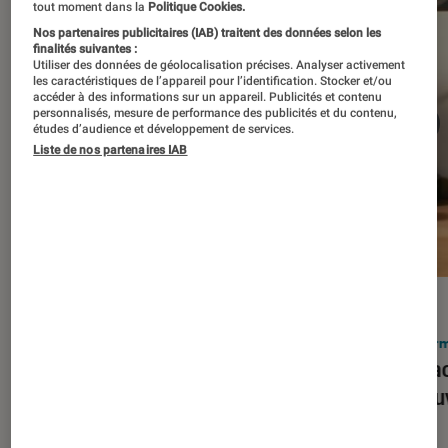
tout moment dans la
Politique Cookies.
Nos partenaires publicitaires (IAB) traitent des données selon les
finalités suivantes :
Utiliser des données de géolocalisation précises. Analyser activement
les caractéristiques de l’appareil pour l’identification. Stocker et/ou
accéder à des informations sur un appareil. Publicités et contenu
personnalisés, mesure de performance des publicités et du contenu,
études d’audience et développement de services.
Liste de nos partenaires IAB
ACTU
ACTU
Smartphones
•
03 mar. 2026
Infor
Apple lance l’iPhone 17e et vient
Le Mac
corriger tous les défauts de son
découv
prédécesseur