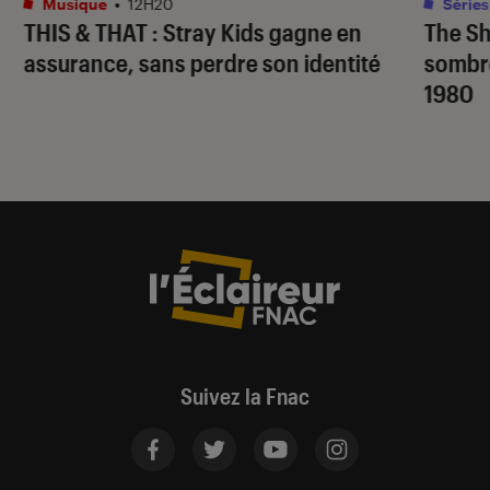
Musique
•
12H20
Séries
THIS & THAT
: Stray Kids gagne en
The S
assurance, sans perdre son identité
sombr
1980
Suivez la Fnac