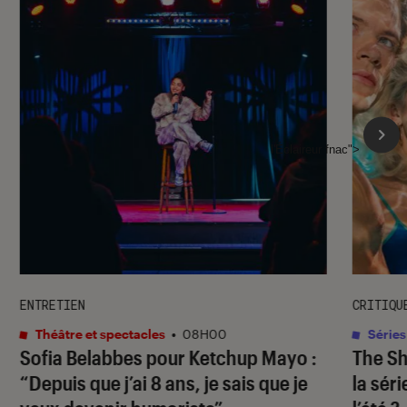
l'Éclaireur fnac">
ENTRETIEN
CRITIQU
Théâtre et spectacles
•
08H00
Séries
Sofia Belabbes pour
Ketchup Mayo
:
The S
“Depuis que j’ai 8 ans, je sais que je
la sér