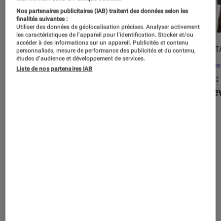
Nos partenaires publicitaires (IAB) traitent des données selon les
finalités suivantes :
Utiliser des données de géolocalisation précises. Analyser activement
les caractéristiques de l’appareil pour l’identification. Stocker et/ou
accéder à des informations sur un appareil. Publicités et contenu
ACTU
DÉCRYPT
personnalisés, mesure de performance des publicités et du contenu,
études d’audience et développement de services.
Séries
•
20 août. 2025
Séries
Liste de nos partenaires IAB
« The Twisted Tale of Amanda Knox »
Alien
:
: faut-il regarder la série choc de
est de
Disney+ ?
Nos derniers contenus
Tout
Articles
Sélections et guides
Tests