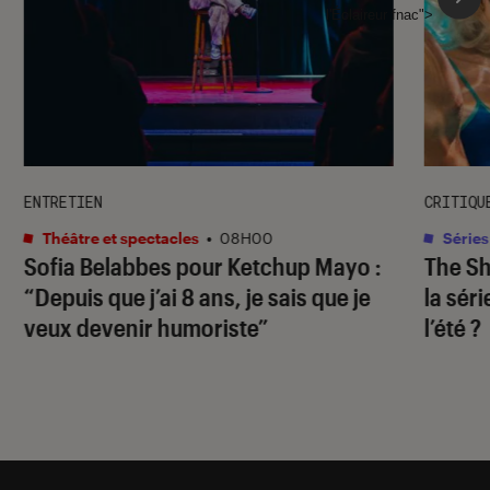
l'Éclaireur fnac">
ENTRETIEN
CRITIQU
Théâtre et spectacles
•
08H00
Séries
Sofia Belabbes pour
Ketchup Mayo
:
The S
“Depuis que j’ai 8 ans, je sais que je
la sér
veux devenir humoriste”
l’été ?