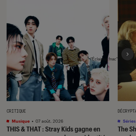
l'Éclaireur fnac">
CRITIQUE
DÉCRYPT
Musique
•
07 août. 2026
Séries
THIS & THAT
: Stray Kids gagne en
The S