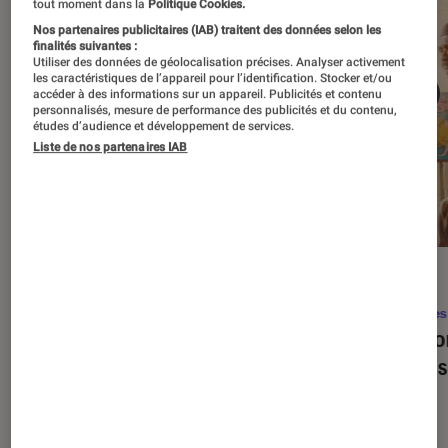
tout moment dans la
Politique Cookies.
Nos partenaires publicitaires (IAB) traitent des données selon les
finalités suivantes :
Utiliser des données de géolocalisation précises. Analyser activement
les caractéristiques de l’appareil pour l’identification. Stocker et/ou
accéder à des informations sur un appareil. Publicités et contenu
personnalisés, mesure de performance des publicités et du contenu,
études d’audience et développement de services.
Liste de nos partenaires IAB
SÉLECTION
ACTU
Séries
•
22 avr. 2026
Séries
Les 100 meilleures séries de tous les
Eupho
temps : le classement ultime
Levins