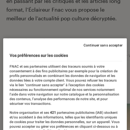
en passant par les critiques et les articles long
format, l’Éclaireur Fnac vous propose le
meilleur de l’actualité pop culture décryptée.
Autour de ce sujet
Continuer sans accepter
Netflix
Marvel
Nintendo
Disney+
Star 
Vos préférences sur les cookies
FNAC et ses partenaires utilisent des traceurs soumis à votre
consentement à des fins publicitaires par exemple pour la création de
profils personnalisés en combinant les données de navigation et les
données liées à votre compte client. Vous pouvez refuser les traceurs
via le lien "continuer sans accepter" à l’exception des cookies
À la une
nécessaires au fonctionnement optimal de nos services notamment
l’aide dans votre navigation sur notre catalogue et la personnalisation
des contenus, l’analyse des performances de notre site, et pour
sécuriser vos transactions.
Notre organisation et ses
421
partenaires publicitaires (IAB) stockent
et/ou accèdent à des informations, telles que les identifiants uniques
de cookies pour traiter les données personnelles, sur un appareil. Vous
pouvez accepter ou gérer vos préférences en cliquant ci-dessous ou à