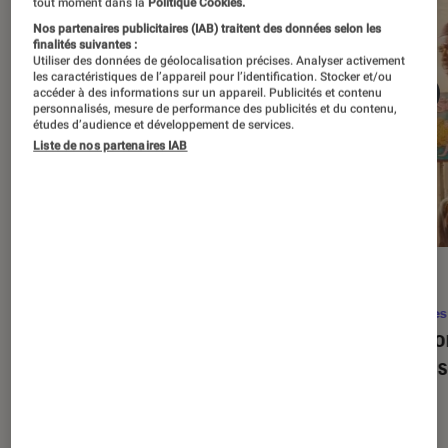
tout moment dans la
Politique Cookies.
Nos partenaires publicitaires (IAB) traitent des données selon les
finalités suivantes :
Utiliser des données de géolocalisation précises. Analyser activement
les caractéristiques de l’appareil pour l’identification. Stocker et/ou
accéder à des informations sur un appareil. Publicités et contenu
personnalisés, mesure de performance des publicités et du contenu,
études d’audience et développement de services.
Liste de nos partenaires IAB
SÉLECTION
ACTU
Séries
•
22 avr. 2026
Séries
Les 100 meilleures séries de tous les
Eupho
temps : le classement ultime
Levins