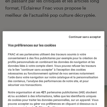
en passant par les critiques et les articles long
format, l’Éclaireur Fnac vous propose le
meilleur de l’actualité pop culture décryptée.
Autour de ce sujet
Continuer sans accepter
Vos préférences sur les cookies
Netflix
Marvel
Nintendo
Disney+
Star 
FNAC et ses partenaires utilisent des traceurs soumis à votre
consentement à des fins publicitaires par exemple pour la création de
profils personnalisés en combinant les données de navigation et les
données liées à votre compte client. Vous pouvez refuser les traceurs
via le lien "continuer sans accepter" à l’exception des cookies
À la une
nécessaires au fonctionnement optimal de nos services notamment
l’aide dans votre navigation sur notre catalogue et la personnalisation
des contenus, l’analyse des performances de notre site, et pour
sécuriser vos transactions.
Notre organisation et ses
421
partenaires publicitaires (IAB) stockent
et/ou accèdent à des informations, telles que les identifiants uniques
de cookies pour traiter les données personnelles, sur un appareil. Vous
pouvez accepter ou gérer vos préférences en cliquant ci-dessous ou à