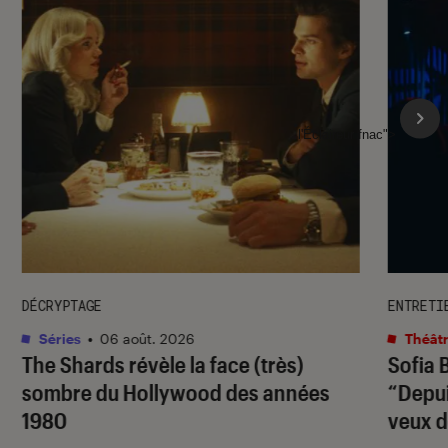
l'Éclaireur fnac">
DÉCRYPTAGE
ENTRETI
Séries
•
06 août. 2026
Théâtr
The Shards
révèle la face (très)
Sofia 
sombre du Hollywood des années
“Depuis
1980
veux d