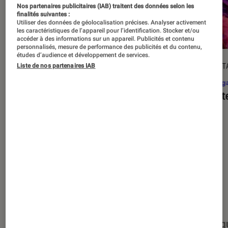
Nos partenaires publicitaires (IAB) traitent des données selon les
finalités suivantes :
Utiliser des données de géolocalisation précises. Analyser activement
les caractéristiques de l’appareil pour l’identification. Stocker et/ou
accéder à des informations sur un appareil. Publicités et contenu
personnalisés, mesure de performance des publicités et du contenu,
études d’audience et développement de services.
DÉCRYPTAGE
DÉCRYPT
Liste de nos partenaires IAB
Mangas
•
17 août. 2025
Mang
C’est quoi l’omegaverse, ce type de
Assist
récit ultra-populaire dans le yaoï ?
Nos derniers contenus
Tout
Articles
Événéments
Sélections et g