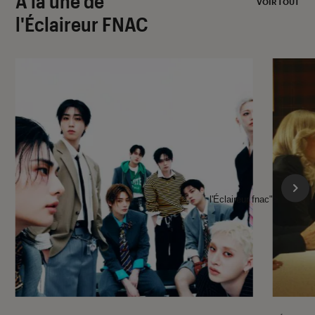
À la une de
VOIR TOUT
l'Éclaireur FNAC
l'Éclaireur fnac">