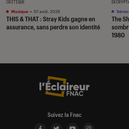
CRITIQUE
DÉCRYPT
Musique
•
07 août. 2026
Séries
THIS & THAT
: Stray Kids gagne en
The S
assurance, sans perdre son identité
sombr
1980
Suivez la Fnac