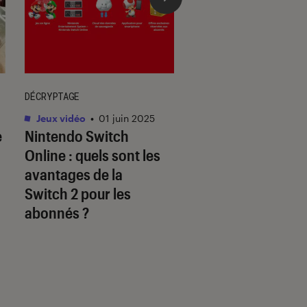
DÉCRYPTAGE
DÉCRYPTAGE
Jeux vidéo
•
01 juin 2025
Jeux vidéo
•
30 mai.
e
Nintendo Switch
Les jeux Disney so
Online : quels sont les
à la hauteur des
avantages de la
licences originale
Switch 2 pour les
abonnés ?