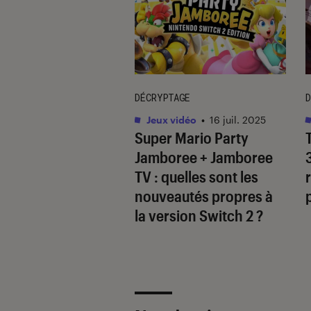
DÉCRYPTAGE
D
vidéo
•
09 avr. 2025
Jeux vidéo
•
16 juil. 2025
’
inZOI
: que vaut
Super Mario Party
oproclamé “Sims-
Jamboree + Jamboree
” ?
TV
: quelles sont les
nouveautés propres à
la version Switch 2 ?