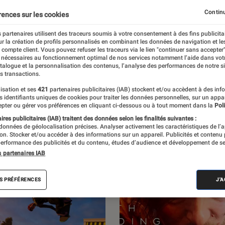
Jeux Vidéo PC
Continu
rences sur les cookies
 partenaires utilisent des traceurs soumis à votre consentement à des fins publicita
r la création de profils personnalisés en combinant les données de navigation et l
e compte client. Vous pouvez refuser les traceurs via le lien "continuer sans accepter"
 nécessaires au fonctionnement optimal de nos services notamment l’aide dans vot
par L’Éclaireur Fnac. Découvrez les sorties du
atalogue et la personnalisation des contenus, l’analyse des performances de notre si
s transactions.
itiques, ainsi que des reportages sur l’un
isation et ses
421
partenaires publicitaires (IAB) stockent et/ou accèdent à des inf
s de France.
es identifiants uniques de cookies pour traiter les données personnelles, sur un appa
pter ou gérer vos préférences en cliquant ci-dessous ou à tout moment dans la
Poli
res publicitaires (IAB) traitent des données selon les finalités suivantes :
 données de géolocalisation précises. Analyser activement les caractéristiques de l’
tion. Stocker et/ou accéder à des informations sur un appareil. Publicités et contenu
erformance des publicités et du contenu, études d’audience et développement de se
s partenaires IAB
S PRÉFÉRENCES
J'