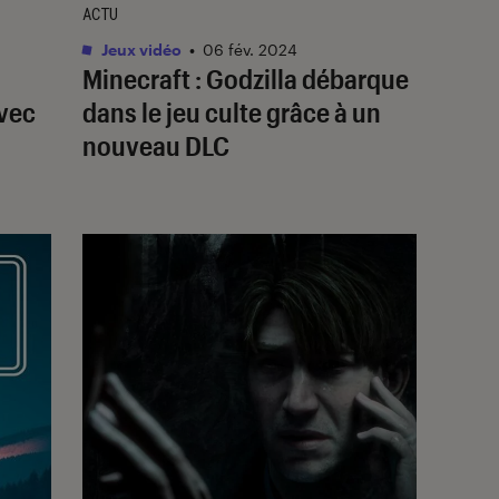
ACTU
Jeux vidéo
•
06 fév. 2024
Minecraft
: Godzilla débarque
avec
dans le jeu culte grâce à un
nouveau DLC