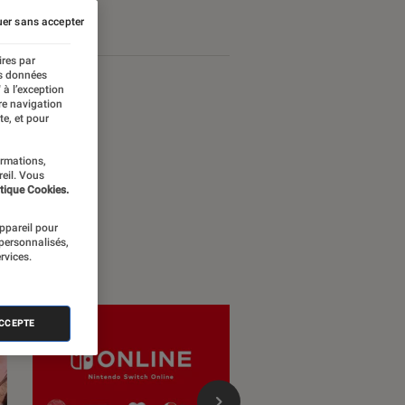
er sans accepter
ires par
es données
 à l’exception
re navigation
te, et pour
ormations,
reil. Vous
tique Cookies.
appareil pour
 personnalisés,
rvices.
ACCEPTE