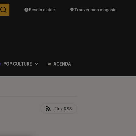
Besoin d’aide
Trouver mon magasin
Des suggestions de produits vont vous être proposées pendant vo
POP CULTURE
AGENDA
Flux RSS