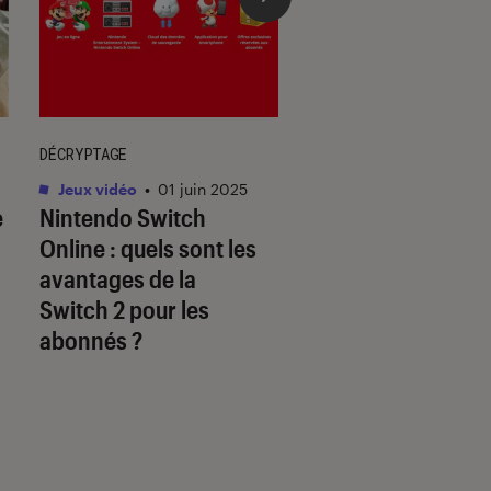
DÉCRYPTAGE
DÉCRYPTAGE
Jeux vidéo
•
01 juin 2025
Jeux vidéo
•
30 mai.
e
Nintendo Switch
Les jeux Disney so
Online : quels sont les
à la hauteur des
avantages de la
licences originale
Switch 2 pour les
abonnés ?