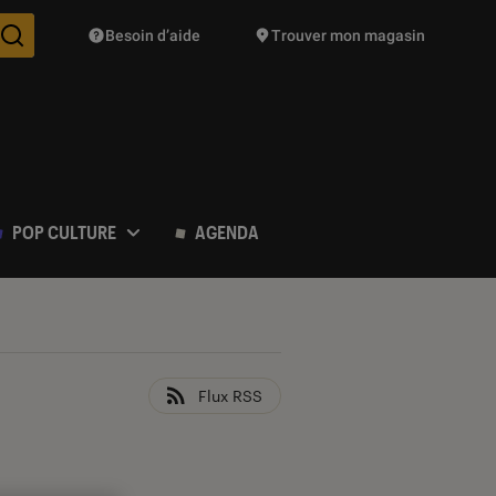
Besoin d’aide
Trouver mon magasin
Des suggestions de produits vont vous être proposées pendant vo
POP CULTURE
AGENDA
Flux RSS