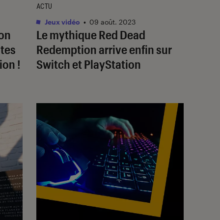
ACTU
Jeux vidéo
•
09 août. 2023
on
Le mythique
Red Dead
utes
Redemption
arrive enfin sur
ion !
Switch et PlayStation