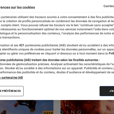
Jeux Vidéo PC
Continu
rences sur les cookies
 partenaires utilisent des traceurs soumis à votre consentement à des fins publicita
r la création de profils personnalisés en combinant les données de navigation et l
e compte client. Vous pouvez refuser les traceurs via le lien "continuer sans accepter"
 nécessaires au fonctionnement optimal de nos services notamment l’aide dans vot
par L’Éclaireur Fnac. Découvrez les sorties du
atalogue et la personnalisation des contenus, l’analyse des performances de notre si
s transactions.
itiques, ainsi que des reportages sur l’un
isation et ses
421
partenaires publicitaires (IAB) stockent et/ou accèdent à des inf
s de France.
es identifiants uniques de cookies pour traiter les données personnelles, sur un appa
pter ou gérer vos préférences en cliquant ci-dessous ou à tout moment dans la
Poli
res publicitaires (IAB) traitent des données selon les finalités suivantes :
 données de géolocalisation précises. Analyser activement les caractéristiques de l’
tion. Stocker et/ou accéder à des informations sur un appareil. Publicités et contenu
erformance des publicités et du contenu, études d’audience et développement de se
s partenaires IAB
S PRÉFÉRENCES
J'