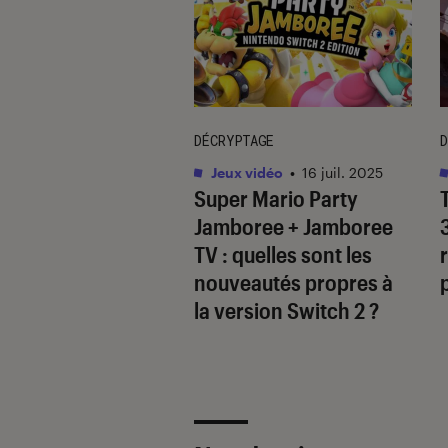
DÉCRYPTAGE
D
vidéo
•
09 avr. 2025
Jeux vidéo
•
16 juil. 2025
’
inZOI
: que vaut
Super Mario Party
oproclamé “Sims-
Jamboree + Jamboree
” ?
TV
: quelles sont les
nouveautés propres à
la version Switch 2 ?