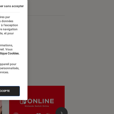
er sans accepter
ires par
es données
 à l’exception
re navigation
te, et pour
ormations,
reil. Vous
tique Cookies.
appareil pour
 personnalisés,
rvices.
ACCEPTE