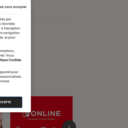
er sans accepter
ires par
es données
 à l’exception
re navigation
te, et pour
ormations,
reil. Vous
tique Cookies.
appareil pour
 personnalisés,
rvices.
ACCEPTE