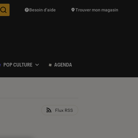
Besoin d’aide
Trouver mon magasin
Des suggestions de produits vont vous être proposées pendant vo
POP CULTURE
AGENDA
Flux RSS