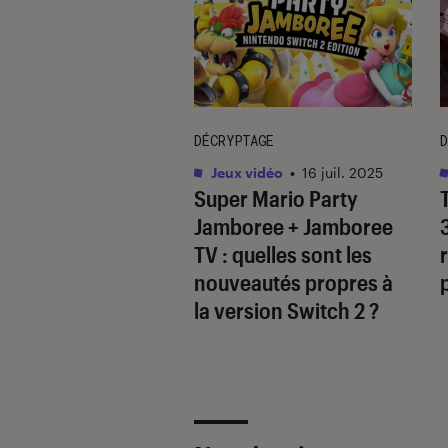
DÉCRYPTAGE
D
vidéo
•
09 avr. 2025
Jeux vidéo
•
16 juil. 2025
’
inZOI
: que vaut
Super Mario Party
oproclamé “Sims-
Jamboree + Jamboree
” ?
TV
: quelles sont les
nouveautés propres à
la version Switch 2 ?