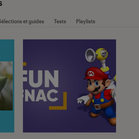
s
Sélections et guides
Tests
Playlists