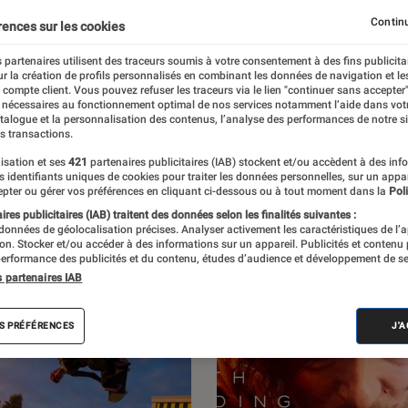
Jeux Vidéo PC
Continu
rences sur les cookies
 partenaires utilisent des traceurs soumis à votre consentement à des fins publicita
r la création de profils personnalisés en combinant les données de navigation et l
e compte client. Vous pouvez refuser les traceurs via le lien "continuer sans accepter"
 nécessaires au fonctionnement optimal de nos services notamment l’aide dans vot
par L’Éclaireur Fnac. Découvrez les sorties du
atalogue et la personnalisation des contenus, l’analyse des performances de notre si
s transactions.
itiques, ainsi que des reportages sur l’un
isation et ses
421
partenaires publicitaires (IAB) stockent et/ou accèdent à des inf
s de France.
es identifiants uniques de cookies pour traiter les données personnelles, sur un appa
pter ou gérer vos préférences en cliquant ci-dessous ou à tout moment dans la
Poli
res publicitaires (IAB) traitent des données selon les finalités suivantes :
 données de géolocalisation précises. Analyser activement les caractéristiques de l’
tion. Stocker et/ou accéder à des informations sur un appareil. Publicités et contenu
erformance des publicités et du contenu, études d’audience et développement de se
s partenaires IAB
S PRÉFÉRENCES
J'