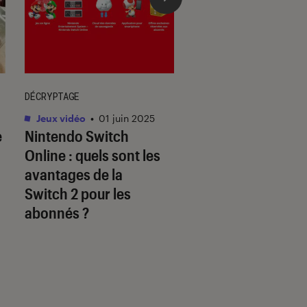
DÉCRYPTAGE
DÉCRYPTAGE
Jeux vidéo
•
01 juin 2025
Jeux vidéo
•
30 mai.
e
Nintendo Switch
Les jeux Disney so
Online : quels sont les
à la hauteur des
avantages de la
licences originale
Switch 2 pour les
abonnés ?