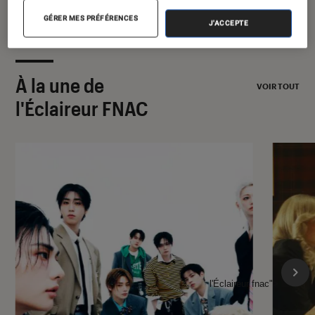
GÉRER MES PRÉFÉRENCES
J'ACCEPTE
À la une de
VOIR TOUT
l'Éclaireur FNAC
l'Éclaireur fnac">