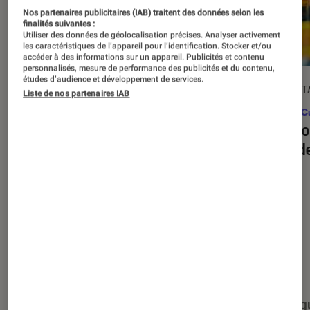
Nos partenaires publicitaires (IAB) traitent des données selon les
finalités suivantes :
Utiliser des données de géolocalisation précises. Analyser activement
les caractéristiques de l’appareil pour l’identification. Stocker et/ou
accéder à des informations sur un appareil. Publicités et contenu
personnalisés, mesure de performance des publicités et du contenu,
études d’audience et développement de services.
ARTICLE
DÉCRYPT
Liste de nos partenaires IAB
Figurines et jeux
•
03 juin 2026
Pop Cu
Jeux de société : nos indispensables
Les bo
de l’été
jeux d
Nos derniers contenus
Tout
Articles
Événéments
Sélections et g