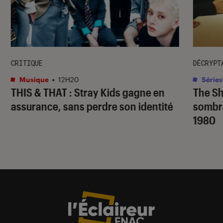
CRITIQUE
DÉCRYPT
Musique
•
12H20
Séries
THIS & THAT
: Stray Kids gagne en
The S
assurance, sans perdre son identité
sombr
1980