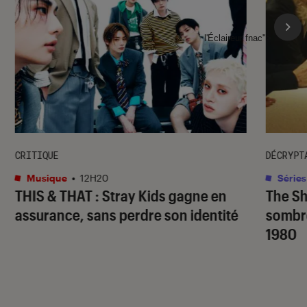
l'Éclaireur fnac">
CRITIQUE
DÉCRYPT
Musique
•
12H20
Séries
THIS & THAT
: Stray Kids gagne en
The S
assurance, sans perdre son identité
sombr
1980