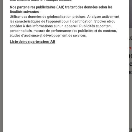
Nos partenaires publicitaires (IAB) traitent des données selon les
finalités suivantes :
Utiliser des données de géolocalisation précises. Analyser activement
les caractéristiques de l’appareil pour l’identification. Stocker et/ou
accéder à des informations sur un appareil. Publicités et contenu
personnalisés, mesure de performance des publicités et du contenu,
études d’audience et développement de services.
DÉCRYPTAGE
CRITIQU
Liste de nos partenaires IAB
Livres / BD
•
16 juil. 2026
Livres
Jack London : pourquoi faut-il relire
Le dîn
l’œuvre de l’auteur cet été ?
elle à
interac
Nos derniers contenus
Tout
Articles
Événéments
Sélections et g