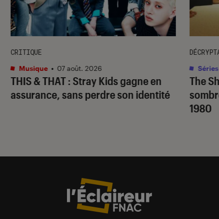
CRITIQUE
DÉCRYPT
Musique
•
07 août. 2026
Séries
THIS & THAT
: Stray Kids gagne en
The S
assurance, sans perdre son identité
sombr
1980