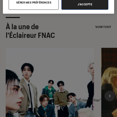
GÉRER MES PRÉFÉRENCES
J'ACCEPTE
À la une de
VOIR TOUT
l'Éclaireur FNAC
l'Éclaireur fnac">