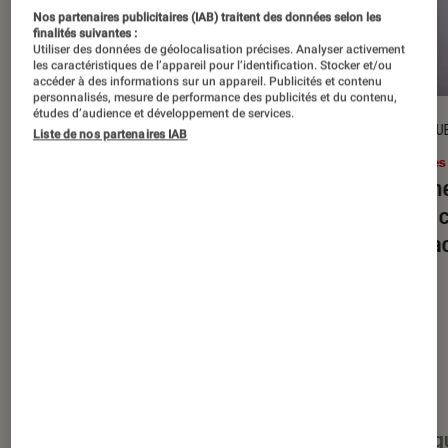
Nos partenaires publicitaires (IAB) traitent des données selon les
finalités suivantes :
Utiliser des données de géolocalisation précises. Analyser activement
les caractéristiques de l’appareil pour l’identification. Stocker et/ou
accéder à des informations sur un appareil. Publicités et contenu
personnalisés, mesure de performance des publicités et du contenu,
études d’audience et développement de services.
DÉCRYPTAGE
CRITIQU
Liste de nos partenaires IAB
Livres / BD
•
16 juil. 2026
Livres
Jack London : pourquoi faut-il relire
Le dîn
l’œuvre de l’auteur cet été ?
elle à
interac
Nos derniers contenus
Tout
Articles
Événéments
Sélections et g