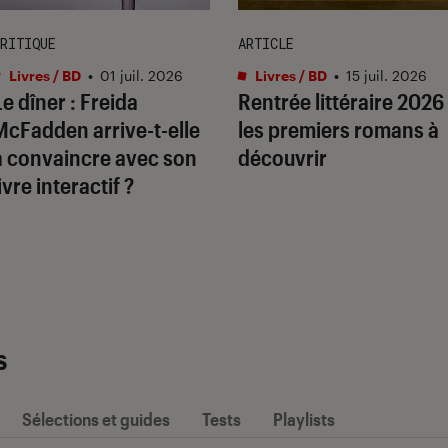
RITIQUE
ARTICLE
Livres / BD
•
01 juil. 2026
Livres / BD
•
15 juil. 2026
Le dîner
: Freida
Rentrée littéraire 2026 
McFadden arrive-t-elle
les premiers romans à
à convaincre avec son
découvrir
ivre interactif ?
s
Sélections et guides
Tests
Playlists