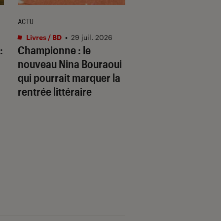
ACTU
ACTU
Livres / BD
•
29 juil. 2026
Livres / BD
•
29 juil.
:
Championne
: le
Ce qui se joue : c’e
nouveau Nina Bouraoui
quoi ce roman qui
qui pourrait marquer la
pourrait faire parle
rentrée littéraire
rentrée ?