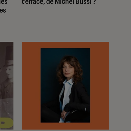
les
t’efface
, de Michel Bussi ?
es