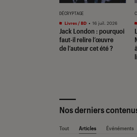
DÉCRYPTAGE
C
s / BD
•
17 juil. 2026
Livres / BD
•
16 juil. 2026
ide de la bande
Jack London : pourquoi
née : les
faut-il relire l’œuvre
ures BD à lire
de l’auteur cet été ?
sa vie
l
Nos derniers contenu
Tout
Articles
Événéments