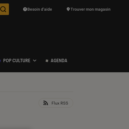
Besoin d’aide
Trouver mon magasin
Des suggestions de produits vont vous être proposées pendant vo
POP CULTURE
AGENDA
Flux RSS