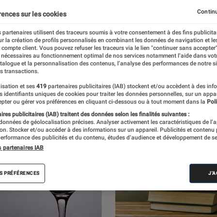
r les livres et les BD du moment, ainsi que
Continu
rences sur les cookies
ec les auteurs qui nourrissent et enrichissent
 partenaires utilisent des traceurs soumis à votre consentement à des fins publicita
r la création de profils personnalisés en combinant les données de navigation et l
 la littérature.
e compte client. Vous pouvez refuser les traceurs via le lien "continuer sans accepter"
 nécessaires au fonctionnement optimal de nos services notamment l’aide dans vot
atalogue et la personnalisation des contenus, l’analyse des performances de notre si
s transactions.
isation et ses
419
partenaires publicitaires (IAB) stockent et/ou accèdent à des inf
es identifiants uniques de cookies pour traiter les données personnelles, sur un appa
pter ou gérer vos préférences en cliquant ci-dessous ou à tout moment dans la
Poli
res publicitaires (IAB) traitent des données selon les finalités suivantes :
 données de géolocalisation précises. Analyser activement les caractéristiques de l’
tion. Stocker et/ou accéder à des informations sur un appareil. Publicités et contenu
erformance des publicités et du contenu, études d’audience et développement de se
s partenaires IAB
S PRÉFÉRENCES
J'