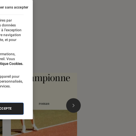
er sans accepter
ires par
es données
 à l’exception
re navigation
te, et pour
ormations,
reil. Vous
tique Cookies.
appareil pour
 personnalisés,
rvices.
ACCEPTE