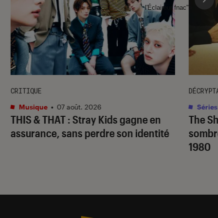
l'Éclaireur fnac">
CRITIQUE
DÉCRYPT
Musique
•
07 août. 2026
Séries
THIS & THAT
: Stray Kids gagne en
The S
assurance, sans perdre son identité
sombr
1980