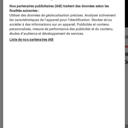
Nos partenaires publicitaires (IAB) traitent des données selon les
finalités suivantes :
Utiliser des données de géolocalisation précises. Analyser activement
les caractéristiques de l’appareil pour l’identification. Stocker et/ou
accéder à des informations sur un appareil. Publicités et contenu
personnalisés, mesure de performance des publicités et du contenu,
études d’audience et développement de services.
CRITIQUE
CRITIQU
Liste de nos partenaires IAB
Cinéma
•
15 juil. 2026
Ciném
L’Odyssée
: Christopher Nolan à la
Evil D
hauteur du mythe ?
minut
Nos derniers contenus
Tout
Articles
Événéments
Sélections et g