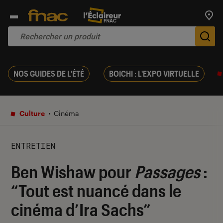
Trouv
De
NOS GUIDES DE L'ÉTÉ
BOICHI : L'EXPO VIRTUELLE
Culture
Cinéma
ENTRETIEN
Ben Wishaw pour
Passages
:
“Tout est nuancé dans le
cinéma d’Ira Sachs”