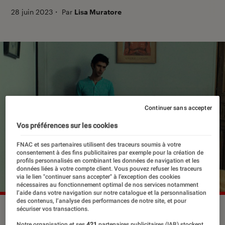
28 juin 2023
・
Par
Lisa Muratore
Continuer sans accepter
Vos préférences sur les cookies
FNAC et ses partenaires utilisent des traceurs soumis à votre
consentement à des fins publicitaires par exemple pour la création de
profils personnalisés en combinant les données de navigation et les
données liées à votre compte client. Vous pouvez refuser les traceurs
via le lien "continuer sans accepter" à l’exception des cookies
nécessaires au fonctionnement optimal de nos services notamment
l’aide dans votre navigation sur notre catalogue et la personnalisation
des contenus, l’analyse des performances de notre site, et pour
Ben Wishaw et Franz Rogowski dans “Passages”.
©SBS
sécuriser vos transactions.
Distribution
Notre organisation et ses
421
partenaires publicitaires (IAB) stockent