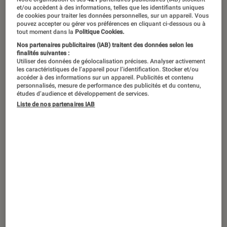
et/ou accèdent à des informations, telles que les identifiants uniques
de cookies pour traiter les données personnelles, sur un appareil. Vous
pouvez accepter ou gérer vos préférences en cliquant ci-dessous ou à
À l’occasion du Champs-Élysées
tout moment dans la
Politique Cookies.
Nos partenaires publicitaires (IAB) traitent des données selon les
Festival,
L’Éclaireur
a rencontré la star
finalités suivantes :
de
Passages
, Ben Wishaw, pour revenir
Utiliser des données de géolocalisation précises. Analyser activement
les caractéristiques de l’appareil pour l’identification. Stocker et/ou
sur le film d’Ira Sachs ainsi que sur sa
accéder à des informations sur un appareil. Publicités et contenu
personnalisés, mesure de performance des publicités et du contenu,
carrière.
études d’audience et développement de services.
Liste de nos partenaires IAB
Le film a été tourné en France, à
Paris. Qu’est-ce que ça vous fait de
le présenter au Champs-Élysées
Festival ?
C’était super. C’était vraiment agréable de
retrouver les membres de l’équipe. C’était