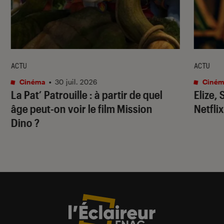
ACTU
ACTU
Cinéma
•
30 juil. 2026
Ciném
La Pat’ Patrouille
: à partir de quel
Elize,
âge peut-on voir le film
Mission
Netflix
Dino
?