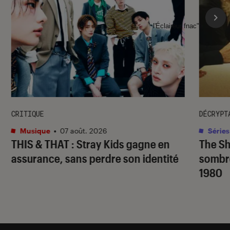
l'Éclaireur fnac">
CRITIQUE
DÉCRYPT
Musique
•
07 août. 2026
Séries
THIS & THAT
: Stray Kids gagne en
The S
assurance, sans perdre son identité
sombr
1980