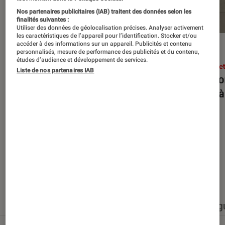
Nos partenaires publicitaires (IAB) traitent des données selon les
finalités suivantes :
Utiliser des données de géolocalisation précises. Analyser activement
les caractéristiques de l’appareil pour l’identification. Stocker et/ou
accéder à des informations sur un appareil. Publicités et contenu
ENTRETIEN
ACTU
personnalisés, mesure de performance des publicités et du contenu,
études d’audience et développement de services.
Arts et expositions
•
27 juin 2026
Arts e
Liste de nos partenaires IAB
JR : “Une œuvre n’existe pleinement
Rencon
qu’avec ceux qui la traversent”
forts 
Nos derniers contenus
Tout
Articles
Événéments
Sélections et g