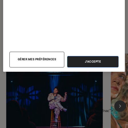
À la une de
VOIR TOUT
l'Éclaireur FNAC
GÉRER MES PRÉFÉRENCES
J'ACCEPTE
l'Éclaireur fnac">