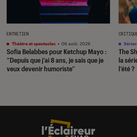
ENTRETIEN
CRITIQU
Théâtre et spectacles
•
06 août. 2026
Séries
Sofia Belabbes pour
Ketchup Mayo
:
The S
“Depuis que j’ai 8 ans, je sais que je
la sér
veux devenir humoriste”
l’été ?