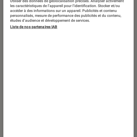
Utiliser des données de géolocalisation précises. Analyser activement
les caractéristiques de l’appareil pour l’identification. Stocker et/ou
accéder à des informations sur un appareil. Publicités et contenu
personnalisés, mesure de performance des publicités et du contenu,
études d’audience et développement de services.
DÉCRYPTAGE
Liste de nos partenaires IAB
Figurines et jeux
•
14 déc. 2018
Les Sylvanian Families : un univers doux
et rétro pour les enfants