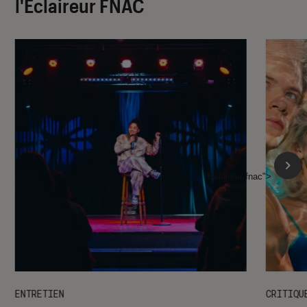
l'Éclaireur FNAC
l'Éclaireur fnac">
ENTRETIEN
CRITIQU