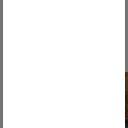
85
...
90
95
105
130
180
280
480
880
...
1080
Les plus lus dans Nos conseils