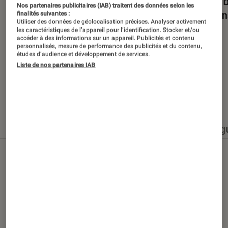
Dans la bulle… avec Gaëtan Roussel
Nuits 
Nos partenaires publicitaires (IAB) traitent des données selon les
romans
finalités suivantes :
Utiliser des données de géolocalisation précises. Analyser activement
les caractéristiques de l’appareil pour l’identification. Stocker et/ou
accéder à des informations sur un appareil. Publicités et contenu
personnalisés, mesure de performance des publicités et du contenu,
études d’audience et développement de services.
Liste de nos partenaires IAB
Nos derniers contenus
Tout
Articles
Événéments
Sélections et g