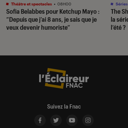
Théâtre et spectacles
•
08H00
Séries
Sofia Belabbes pour
Ketchup Mayo
:
The S
“Depuis que j’ai 8 ans, je sais que je
la sér
veux devenir humoriste”
l’été ?
Suivez la Fnac