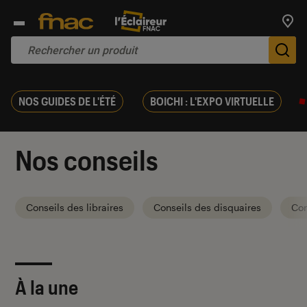
Trouv
De
NOS GUIDES DE L'ÉTÉ
BOICHI : L'EXPO VIRTUELLE
Nos conseils
Conseils des libraires
Conseils des disquaires
Con
À la une