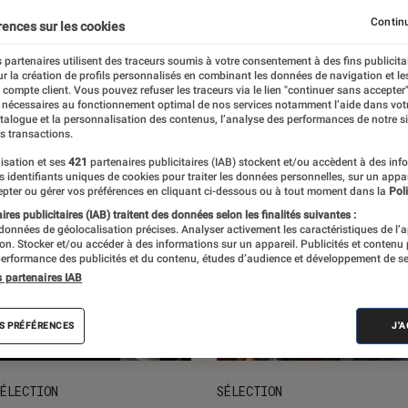
ts loisirs
L'univers des enfants
Idées cadeaux
Nos
Continu
rences sur les cookies
 partenaires utilisent des traceurs soumis à votre consentement à des fins publicita
r la création de profils personnalisés en combinant les données de navigation et l
e compte client. Vous pouvez refuser les traceurs via le lien "continuer sans accepter"
 nécessaires au fonctionnement optimal de nos services notamment l’aide dans vot
atalogue et la personnalisation des contenus, l’analyse des performances de notre si
s transactions.
isation et ses
421
partenaires publicitaires (IAB) stockent et/ou accèdent à des inf
es identifiants uniques de cookies pour traiter les données personnelles, sur un appa
pter ou gérer vos préférences en cliquant ci-dessous ou à tout moment dans la
Poli
res publicitaires (IAB) traitent des données selon les finalités suivantes :
 données de géolocalisation précises. Analyser activement les caractéristiques de l’
tion. Stocker et/ou accéder à des informations sur un appareil. Publicités et contenu
erformance des publicités et du contenu, études d’audience et développement de se
s partenaires IAB
S PRÉFÉRENCES
J'
ÉLECTION
SÉLECTION