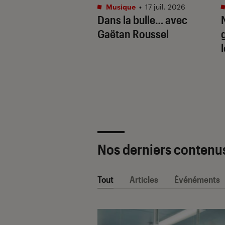
tphones
•
16 juil. 2026
Musique
•
17 juil. 2026
aille de l’IA
Dans la bulle… avec
e : Apple
Gaëtan Roussel
ligence vs. Galaxy
. Google Gemini
Nos derniers contenu
Tout
Articles
Événéments