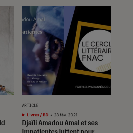
ARTICLE
Livres / BD
•
23 fév. 2021
ld
Djaïli Amadou Amal et ses
Impatientes luttent pour