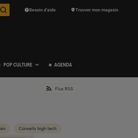
Besoin d’aide
Trouver mon magasin
Des suggestions de produits vont vous être proposées pendant vo
POP CULTURE
AGENDA
Flux RSS
déo
Conseils high tech