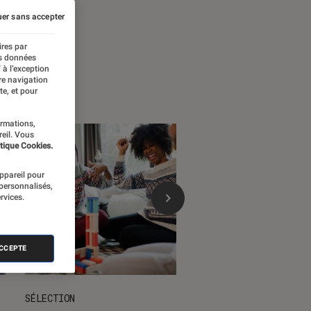
 temps forts
er sans accepter
ires par
es données
 à l’exception
re navigation
te, et pour
ormations,
reil. Vous
tique Cookies.
appareil pour
 personnalisés,
rvices.
ACCEPTE
SÉLECTION
DÉCRYPTAGE