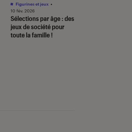
Figurines et jeux
•
Livres / BD
•
01 juin 
Comment télécha
10 fév. 2026
Sélections par âge : des
mon ebook sur
jeux de société pour
fnac.com et le lire
toute la famille !
liseuse Kobo By F