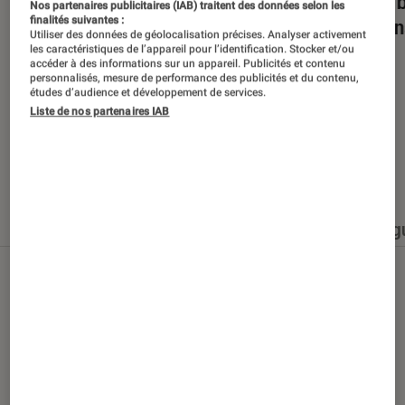
Dans la bulle… avec Gaëtan Roussel
Nuits 
Nos partenaires publicitaires (IAB) traitent des données selon les
finalités suivantes :
romans
Utiliser des données de géolocalisation précises. Analyser activement
les caractéristiques de l’appareil pour l’identification. Stocker et/ou
accéder à des informations sur un appareil. Publicités et contenu
personnalisés, mesure de performance des publicités et du contenu,
études d’audience et développement de services.
Liste de nos partenaires IAB
Nos derniers contenus
Tout
Articles
Événéments
Sélections et g