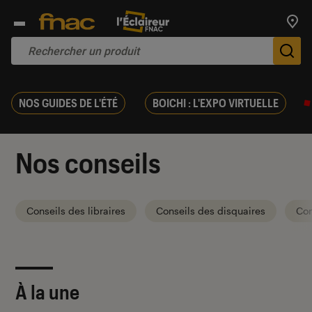
Trouv
De
NOS GUIDES DE L'ÉTÉ
BOICHI : L'EXPO VIRTUELLE
Nos conseils
Conseils des libraires
Conseils des disquaires
Con
À la une