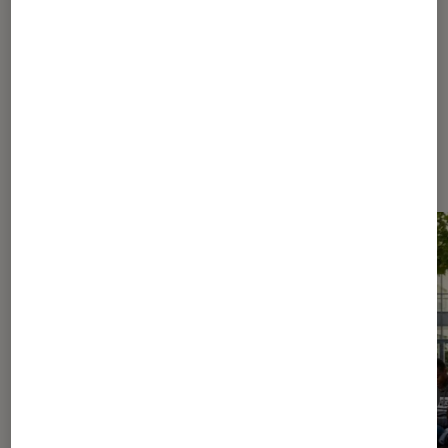
623
624
...
1040
1250
...
1468
Les plus lus dans Nos conseils