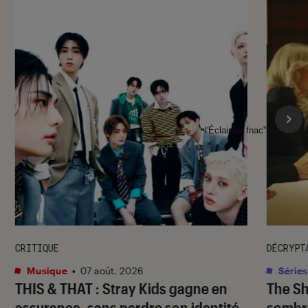
l'Éclaireur fnac">
CRITIQUE
DÉCRYPT
Musique
•
07 août. 2026
Séries
THIS & THAT
: Stray Kids gagne en
The S
assurance, sans perdre son identité
sombr