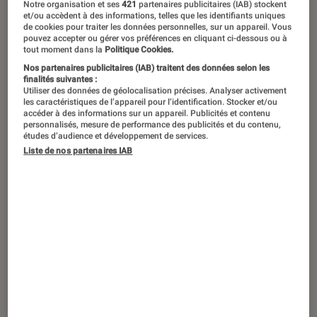
Le couteau de cuisine fait
Notre organisation et ses
421
partenaires publicitaires (IAB) stockent
et/ou accèdent à des informations, telles que les identifiants uniques
évidemment partie de l’équipement
de cookies pour traiter les données personnelles, sur un appareil. Vous
pouvez accepter ou gérer vos préférences en cliquant ci-dessous ou à
de base de la préparation culinaire.
tout moment dans la
Politique Cookies.
Mais on ne coupe pas les fruits et
Nos partenaires publicitaires (IAB) traitent des données selon les
finalités suivantes :
légumes comme les viandes ou le
Utiliser des données de géolocalisation précises. Analyser activement
les caractéristiques de l’appareil pour l’identification. Stocker et/ou
pain ! Comment choisir un couteau de
accéder à des informations sur un appareil. Publicités et contenu
personnalisés, mesure de performance des publicités et du contenu,
cuisine adapté à ses besoins ? Suivez
études d’audience et développement de services.
le guide.
Liste de nos partenaires IAB
Les différents types de couteaux
Il existe une grande diversité de
couteaux de
cuisine
sur le marché. Pour choisir celui qu’il
vous faut, voici les principales familles :
– Le couteau à viande est un couteau
semblable au couteau de table. En revanche, il