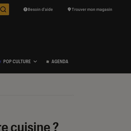
Besoin d’aide
Trouver mon magasin
Des suggestions de produits vont vous être proposées pendant vo
POP CULTURE
AGENDA
e cuisine ?