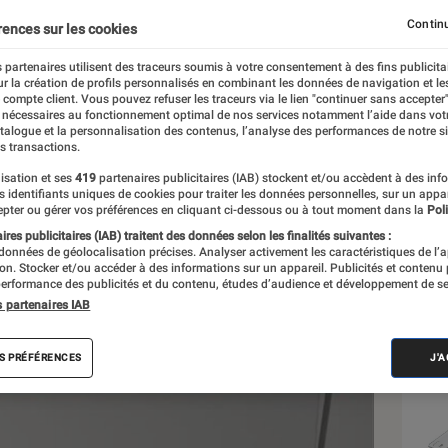
Continu
rences sur les cookies
 partenaires utilisent des traceurs soumis à votre consentement à des fins publicita
r la création de profils personnalisés en combinant les données de navigation et l
e compte client. Vous pouvez refuser les traceurs via le lien "continuer sans accepter"
 nécessaires au fonctionnement optimal de nos services notamment l’aide dans vot
Sél
atalogue et la personnalisation des contenus, l’analyse des performances de notre si
s transactions.
isation et ses
419
partenaires publicitaires (IAB) stockent et/ou accèdent à des inf
es identifiants uniques de cookies pour traiter les données personnelles, sur un appa
pter ou gérer vos préférences en cliquant ci-dessous ou à tout moment dans la
Poli
res publicitaires (IAB) traitent des données selon les finalités suivantes :
 données de géolocalisation précises. Analyser activement les caractéristiques de l’
tion. Stocker et/ou accéder à des informations sur un appareil. Publicités et contenu
erformance des publicités et du contenu, études d’audience et développement de se
s partenaires IAB
S PRÉFÉRENCES
J'