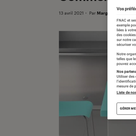
Vos préfé
13 avril 2021
・
Par
Margaux
FNAC et ses
exemple pou
liées à votr
des cookies
sur notre c
sécuriser vo
Notre organ
telles que l
pouvez acce
Nos partenai
Utiliser des
l’identifica
mesure de p
Liste de no
GÉRER ME