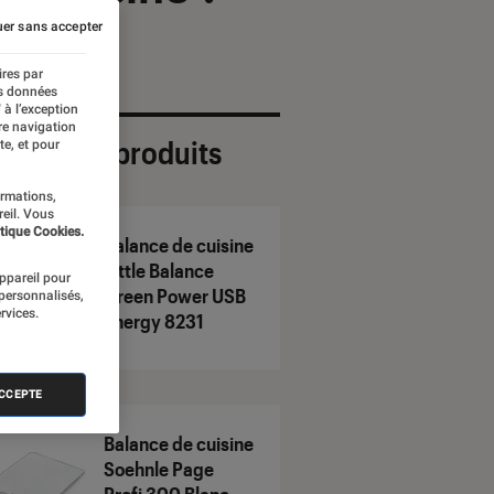
er sans accepter
ires par
es données
 à l’exception
re navigation
ection de produits
te, et pour
ormations,
reil. Vous
tique Cookies.
Balance de cuisine
Little Balance
appareil pour
Green Power USB
 personnalisés,
rvices.
Energy 8231
ACCEPTE
Balance de cuisine
Soehnle Page