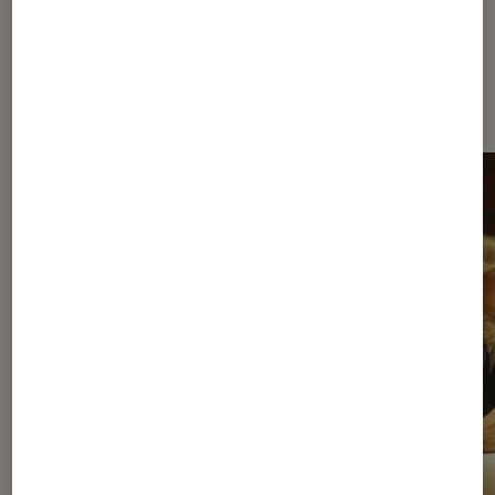
À la une de
VOIR TOUT
l'Éclaireur FNAC
l'Éclaireur fnac">