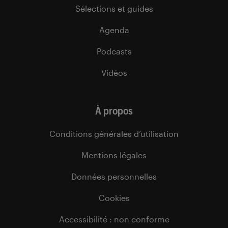
Sélections et guides
Agenda
Podcasts
Vidéos
À propos
Conditions générales d’utilisation
Mentions légales
Données personnelles
Cookies
Accessibilité : non conforme