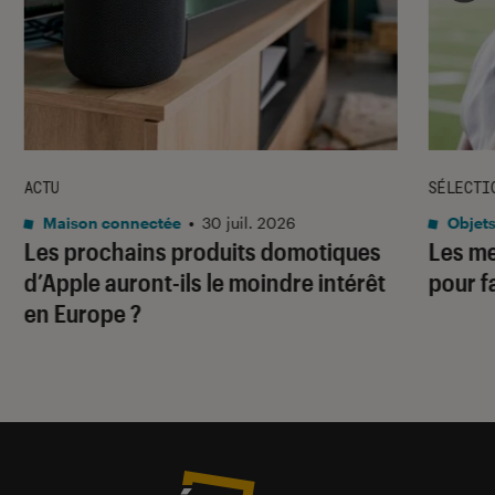
ACTU
SÉLECTI
Maison connectée
•
30 juil. 2026
Objets
Les prochains produits domotiques
Les me
d’Apple auront-ils le moindre intérêt
pour f
en Europe ?