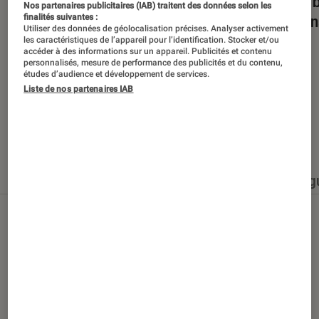
Dans la bulle… avec Gaëtan Roussel
Nuits 
Nos partenaires publicitaires (IAB) traitent des données selon les
romans
finalités suivantes :
Utiliser des données de géolocalisation précises. Analyser activement
les caractéristiques de l’appareil pour l’identification. Stocker et/ou
accéder à des informations sur un appareil. Publicités et contenu
personnalisés, mesure de performance des publicités et du contenu,
études d’audience et développement de services.
Liste de nos partenaires IAB
Nos derniers contenus
Tout
Articles
Événéments
Sélections et g