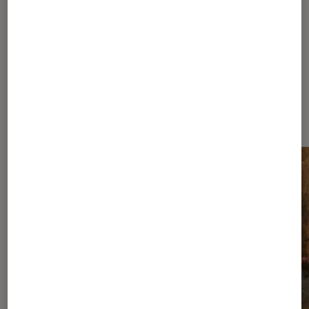
380
381
...
730
900
...
1080
Les plus lus dans Nos conseils