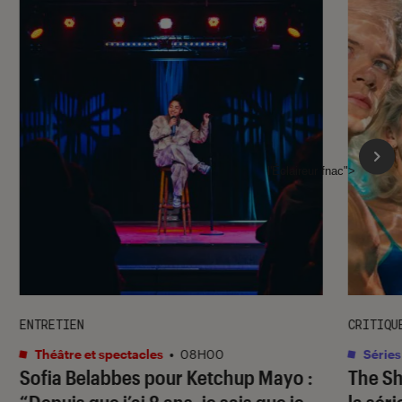
l'Éclaireur fnac">
ENTRETIEN
CRITIQU
Théâtre et spectacles
•
08H00
Séries
Sofia Belabbes pour
Ketchup Mayo
:
The S
“Depuis que j’ai 8 ans, je sais que je
la sér