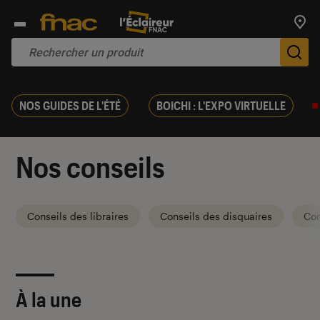
Trouv
De
NOS GUIDES DE L'ÉTÉ
BOICHI : L'EXPO VIRTUELLE
Nos conseils
Conseils des libraires
Conseils des disquaires
Con
À la une