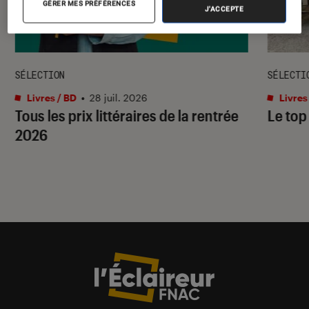
GÉRER MES PRÉFÉRENCES
J'ACCEPTE
SÉLECTION
SÉLECTI
Livres / BD
•
28 juil. 2026
Livres
Tous les prix littéraires de la rentrée
Le top
2026