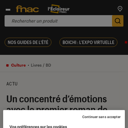
Trouv
De
NOS GUIDES DE L'ÉTÉ
BOICHI : L'EXPO VIRTUELLE
Culture
Livres / BD
ACTU
Un concentré d’émotions
avec le premier roman de
Clare Pooley
Continuer sans accepter
Vos préférences sur les cookies