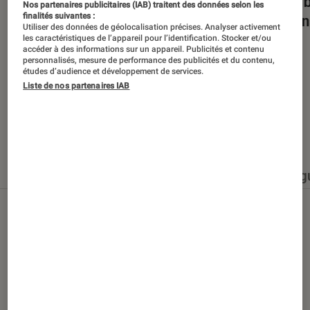
Dans la bulle… avec Gaëtan Roussel
Nuits 
Nos partenaires publicitaires (IAB) traitent des données selon les
finalités suivantes :
romans
Utiliser des données de géolocalisation précises. Analyser activement
les caractéristiques de l’appareil pour l’identification. Stocker et/ou
accéder à des informations sur un appareil. Publicités et contenu
personnalisés, mesure de performance des publicités et du contenu,
études d’audience et développement de services.
Liste de nos partenaires IAB
Nos derniers contenus
Tout
Articles
Événéments
Sélections et g