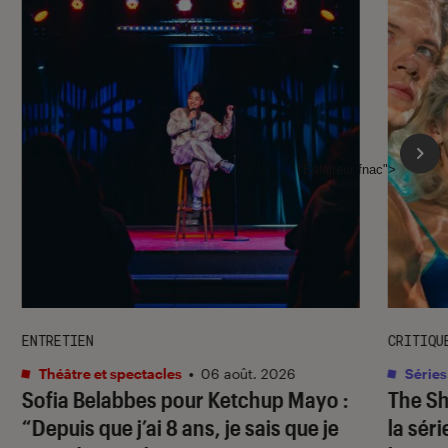
l'Éclaireur fnac">
ENTRETIEN
CRITIQU
Théâtre et spectacles
•
06 août. 2026
Séries
Sofia Belabbes pour
Ketchup Mayo
:
The S
“Depuis que j’ai 8 ans, je sais que je
la sér