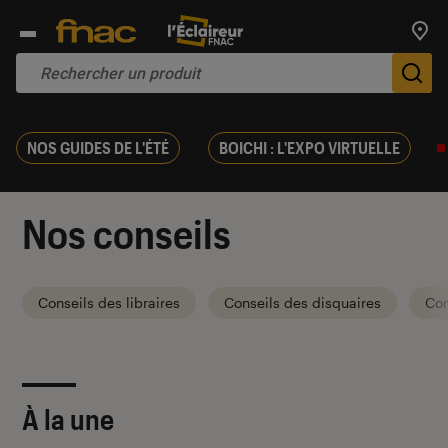
Trouv
De
NOS GUIDES DE L'ÉTÉ
BOICHI : L'EXPO VIRTUELLE
Nos conseils
Conseils des libraires
Conseils des disquaires
Con
À la une