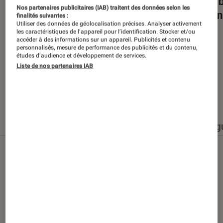
Dans la bulle… avec Gaëtan Roussel
Nuits 
Nos partenaires publicitaires (IAB) traitent des données selon les
romans
finalités suivantes :
Utiliser des données de géolocalisation précises. Analyser activement
les caractéristiques de l’appareil pour l’identification. Stocker et/ou
accéder à des informations sur un appareil. Publicités et contenu
personnalisés, mesure de performance des publicités et du contenu,
études d’audience et développement de services.
Liste de nos partenaires IAB
Nos derniers contenus
Tout
Articles
Événéments
Sélections et g