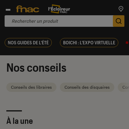
Trouv
De
NOS GUIDES DE L'ÉTÉ
BOICHI : L'EXPO VIRTUELLE
Nos conseils
Conseils des libraires
Conseils des disquaires
Con
À la une