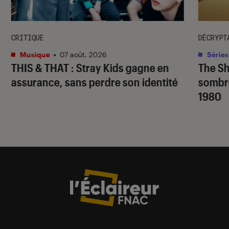
CRITIQUE
DÉCRYPT
Musique
•
07 août. 2026
Séries
THIS & THAT
: Stray Kids gagne en
The S
assurance, sans perdre son identité
sombr
1980