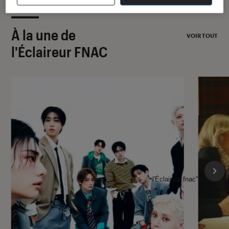
À la une de
VOIR TOUT
l'Éclaireur FNAC
l'Éclaireur fnac">