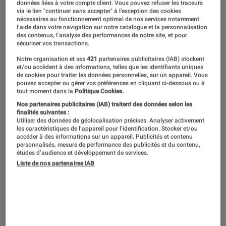
données liées à votre compte client. Vous pouvez refuser les traceurs
via le lien "continuer sans accepter" à l’exception des cookies
Entrez à nouveau dans l’univers de
nécessaires au fonctionnement optimal de nos services notamment
l’aide dans votre navigation sur notre catalogue et la personnalisation
Monster Hunter avec un nouvel
des contenus, l’analyse des performances de notre site, et pour
sécuriser vos transactions.
épisode qui sortira exclusivement sur
Notre organisation et ses
421
partenaires publicitaires (IAB) stockent
Nintendo Switch le 26 mars 2021. Au
et/ou accèdent à des informations, telles que les identifiants uniques
de cookies pour traiter les données personnelles, sur un appareil. Vous
programme : nouveaux monstres,
pouvez accepter ou gérer vos préférences en cliquant ci-dessous ou à
tout moment dans la
Politique Cookies.
nouvelles compétences et nouveaux
Nos partenaires publicitaires (IAB) traitent des données selon les
compagnons pour améliorer le
finalités suivantes :
Utiliser des données de géolocalisation précises. Analyser activement
gameplay de la saga.
les caractéristiques de l’appareil pour l’identification. Stocker et/ou
accéder à des informations sur un appareil. Publicités et contenu
personnalisés, mesure de performance des publicités et du contenu,
études d’audience et développement de services.
Introduction
Le test Fnac.com
Liste de nos partenaires IAB
On a testé pour vous Monster
Hunter Rise