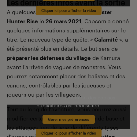
Les dernières infos avant la sortie
Cliquer ici pour afficher la vidéo
A quelques jours de la sortie de
Monster
Hunter Rise
le
26 mars 2021
, Capcom a donné
quelques informations supplémentaires sur le
titre. Le nouveau type de quête,
« Calamité »
, a
été présenté plus en détails. Le but sera de
préparer les défenses du village
de Kamura
avant l’arrivée de vagues de monstres. Vous
pourrez notamment placer des balistes et des
canons, contrôlables par les joueuses et
joueurs ou par les villageois.
Pour lire la vidéo l’activation des cookies
publicitaires est nécessaire.
Tout au long de l’aventure, vous pourrez aussi
modifier certaines de vos attaques de base et
Gérer mes préférences
les attaques lien de soie de différents types
Cliquer ici pour afficher la vidéo
d’armes grâce aux
talents de substitution
.