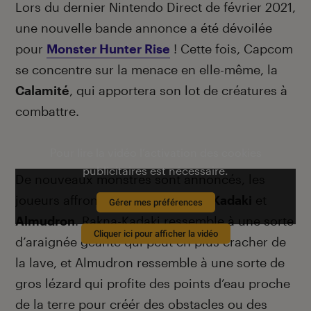
Lors du dernier Nintendo Direct de février 2021,
une nouvelle bande annonce a été dévoilée
pour
Monster Hunter Rise
! Cette fois, Capcom
se concentre sur la menace en elle-même, la
Calamité
, qui apportera son lot de créatures à
combattre.
Pour lire la vidéo l’activation des cookies
publicitaires est nécessaire.
De nouveaux monstres sont annoncés, les
joueurs affronteront donc
Rakna-Kadaki
et
Gérer mes préférences
Almudron
. Rakna-Kadaki ressemble à une sorte
Cliquer ici pour afficher la vidéo
d’araignée géante qui peut en plus cracher de
la lave, et Almudron ressemble à une sorte de
gros lézard qui profite des points d’eau proche
de la terre pour créér des obstacles ou des