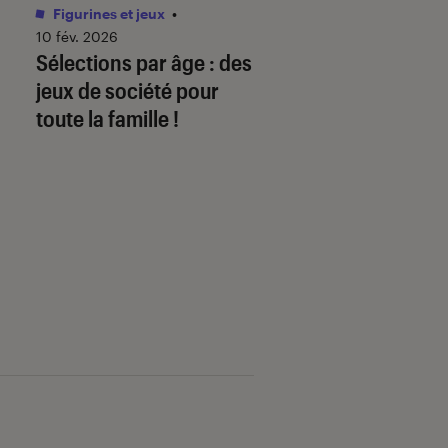
Figurines et jeux
•
Livres / BD
•
01 juin 
Comment télécha
10 fév. 2026
Sélections par âge : des
mon ebook sur
jeux de société pour
fnac.com et le lire
toute la famille !
liseuse Kobo By F