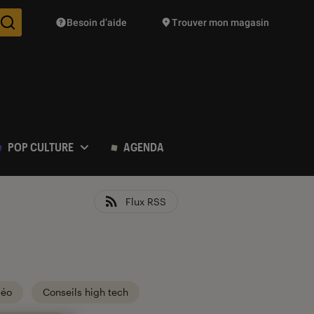
Besoin d’aide
Trouver mon magasin
Des suggestions de produits vont vous être proposées pendant vo
POP CULTURE
AGENDA
Flux RSS
déo
Conseils high tech