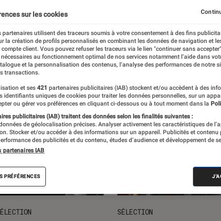
ts loisirs
L'univers des enfants
Idées cadeaux
Nos
Continu
rences sur les cookies
 partenaires utilisent des traceurs soumis à votre consentement à des fins publicita
r la création de profils personnalisés en combinant les données de navigation et l
e compte client. Vous pouvez refuser les traceurs via le lien "continuer sans accepter"
 nécessaires au fonctionnement optimal de nos services notamment l’aide dans vot
atalogue et la personnalisation des contenus, l’analyse des performances de notre si
s transactions.
isation et ses
421
partenaires publicitaires (IAB) stockent et/ou accèdent à des inf
es identifiants uniques de cookies pour traiter les données personnelles, sur un appa
pter ou gérer vos préférences en cliquant ci-dessous ou à tout moment dans la
Poli
res publicitaires (IAB) traitent des données selon les finalités suivantes :
 données de géolocalisation précises. Analyser activement les caractéristiques de l’
tion. Stocker et/ou accéder à des informations sur un appareil. Publicités et contenu
erformance des publicités et du contenu, études d’audience et développement de se
s partenaires IAB
S PRÉFÉRENCES
J'
ÉLECTION
SÉLECTION