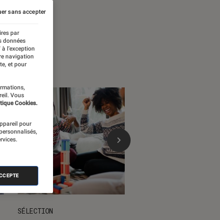
 temps forts
er sans accepter
ires par
es données
 à l’exception
re navigation
te, et pour
ormations,
reil. Vous
tique Cookies.
appareil pour
 personnalisés,
rvices.
ACCEPTE
SÉLECTION
DÉCRYPTAGE