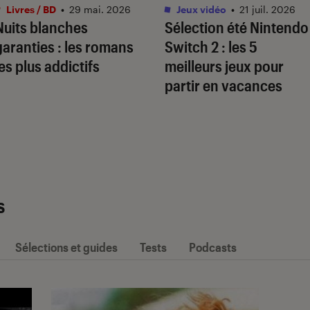
Livres / BD
•
29 mai. 2026
Jeux vidéo
•
21 juil. 2026
Nuits blanches
Sélection été Nintendo
garanties : les romans
Switch 2 : les 5
les plus addictifs
meilleurs jeux pour
partir en vacances
s
Sélections et guides
Tests
Podcasts