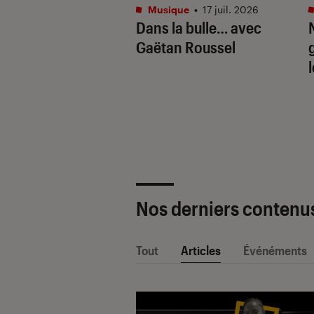
tphones
•
16 juil. 2026
Musique
•
17 juil. 2026
aille de l’IA
Dans la bulle… avec
e : Apple
Gaëtan Roussel
ligence vs. Galaxy
. Google Gemini
Nos derniers contenu
Tout
Articles
Événéments