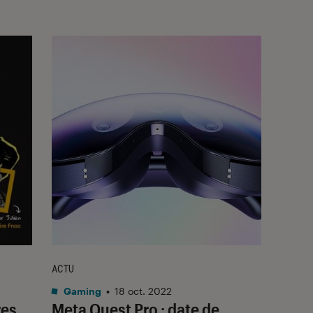
ACTU
Gaming
•
18 oct. 2022
res
Meta Quest Pro : date de