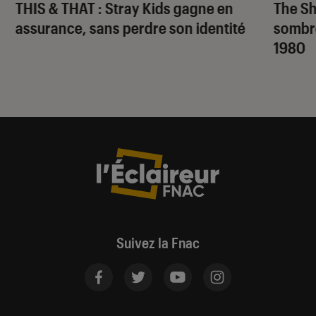
THIS & THAT
: Stray Kids gagne en
The S
assurance, sans perdre son identité
sombr
1980
Suivez la Fnac