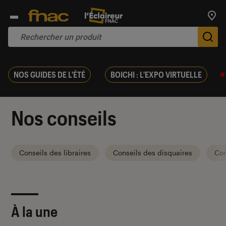
Trouv
De
NOS GUIDES DE L'ÉTÉ
BOICHI : L'EXPO VIRTUELLE
Nos conseils
Conseils des libraires
Conseils des disquaires
Con
À la une