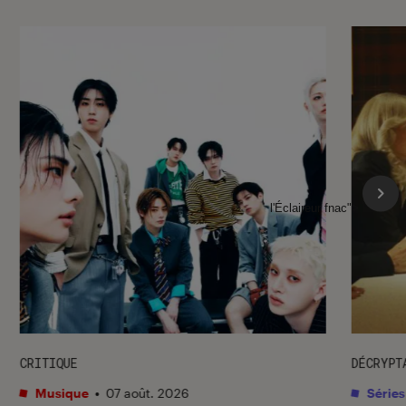
l'Éclaireur fnac">
CRITIQUE
DÉCRYPT
Musique
•
07 août. 2026
Séries