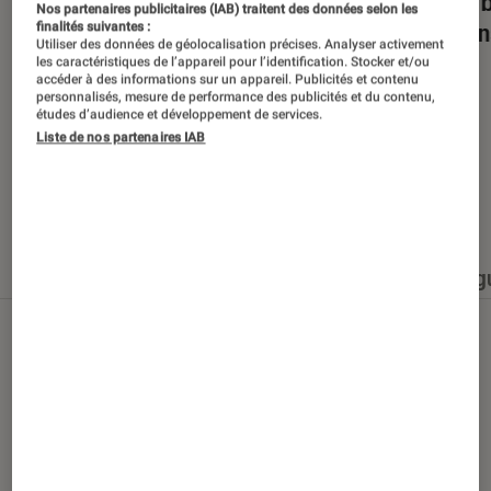
Dans la bulle… avec Gaëtan Roussel
Nuits 
Nos partenaires publicitaires (IAB) traitent des données selon les
romans
finalités suivantes :
Utiliser des données de géolocalisation précises. Analyser activement
les caractéristiques de l’appareil pour l’identification. Stocker et/ou
accéder à des informations sur un appareil. Publicités et contenu
personnalisés, mesure de performance des publicités et du contenu,
études d’audience et développement de services.
Liste de nos partenaires IAB
Nos derniers contenus
Tout
Articles
Événéments
Sélections et g