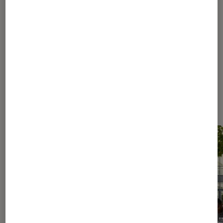
221
...
230
235
245
270
320
420
620
1020
...
1468
Les plus lus dans Nos conseils