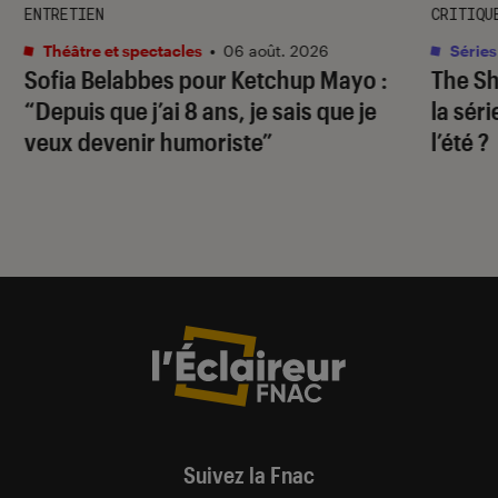
ENTRETIEN
CRITIQU
Théâtre et spectacles
•
06 août. 2026
Séries
Sofia Belabbes pour
Ketchup Mayo
:
The S
“Depuis que j’ai 8 ans, je sais que je
la sér
veux devenir humoriste”
l’été ?
Suivez la Fnac