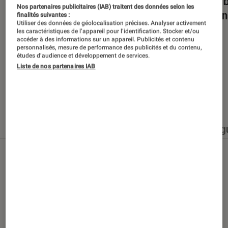
Dans la bulle… avec Gaëtan Roussel
Nuits 
Nos partenaires publicitaires (IAB) traitent des données selon les
romans
finalités suivantes :
Utiliser des données de géolocalisation précises. Analyser activement
les caractéristiques de l’appareil pour l’identification. Stocker et/ou
accéder à des informations sur un appareil. Publicités et contenu
personnalisés, mesure de performance des publicités et du contenu,
études d’audience et développement de services.
Liste de nos partenaires IAB
Nos derniers contenus
Tout
Articles
Événéments
Sélections et g