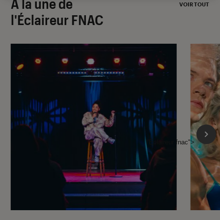
À la une de
VOIR TOUT
l'Éclaireur FNAC
l'Éclaireur fnac">