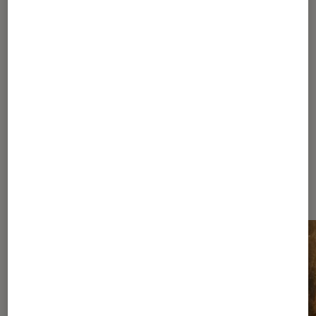
1
...
100
...
185
186
187
188
189
...
200
205
215
240
290
390
590
990
...
1080
Les plus lus dans Nos conseils