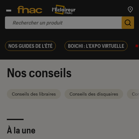
Trouv
De
NOS GUIDES DE L'ÉTÉ
BOICHI : L'EXPO VIRTUELLE
Nos conseils
Conseils des libraires
Conseils des disquaires
Con
À la une