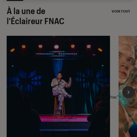
À la une de
VOIR TOUT
l'Éclaireur FNAC
l'Éclaireur fnac">