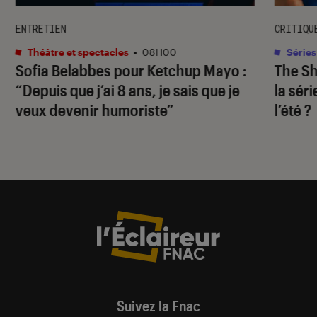
ENTRETIEN
CRITIQU
Théâtre et spectacles
•
08H00
Séries
Sofia Belabbes pour
Ketchup Mayo
:
The S
“Depuis que j’ai 8 ans, je sais que je
la sér
veux devenir humoriste”
l’été ?
Suivez la Fnac