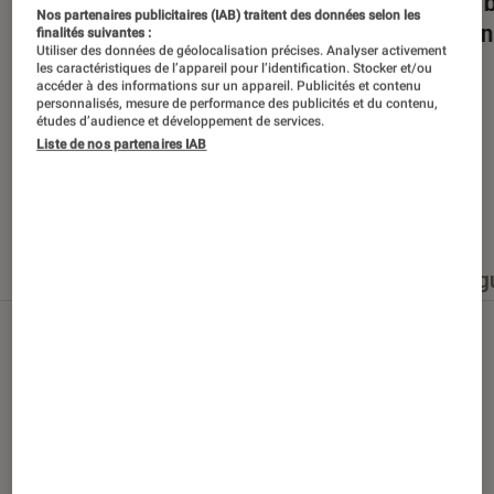
Dans la bulle… avec Gaëtan Roussel
Nuits 
Nos partenaires publicitaires (IAB) traitent des données selon les
romans
finalités suivantes :
Utiliser des données de géolocalisation précises. Analyser activement
les caractéristiques de l’appareil pour l’identification. Stocker et/ou
accéder à des informations sur un appareil. Publicités et contenu
personnalisés, mesure de performance des publicités et du contenu,
études d’audience et développement de services.
Liste de nos partenaires IAB
Nos derniers contenus
Tout
Articles
Événéments
Sélections et g