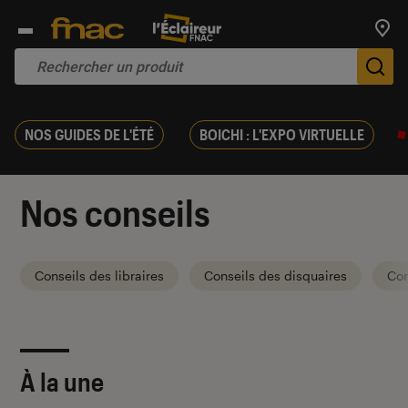
Trouv
De
NOS GUIDES DE L'ÉTÉ
BOICHI : L'EXPO VIRTUELLE
Nos conseils
Conseils des libraires
Conseils des disquaires
Con
À la une