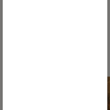
1
...
80
...
143
144
145
146
147
...
150
155
165
190
240
340
540
940
...
1080
Les plus lus dans Nos conseils