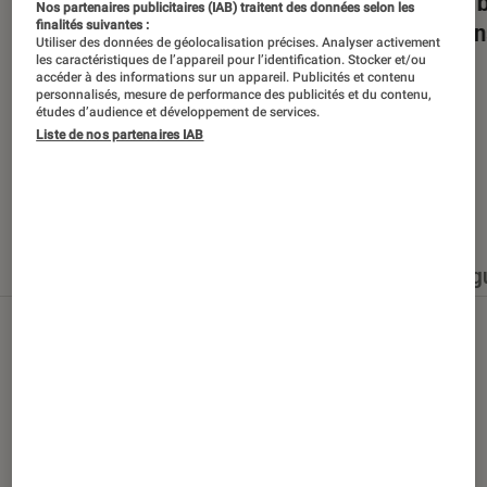
Dans la bulle… avec Gaëtan Roussel
Nuits 
Nos partenaires publicitaires (IAB) traitent des données selon les
finalités suivantes :
romans
Utiliser des données de géolocalisation précises. Analyser activement
les caractéristiques de l’appareil pour l’identification. Stocker et/ou
accéder à des informations sur un appareil. Publicités et contenu
personnalisés, mesure de performance des publicités et du contenu,
études d’audience et développement de services.
Liste de nos partenaires IAB
Nos derniers contenus
Tout
Articles
Événéments
Sélections et g