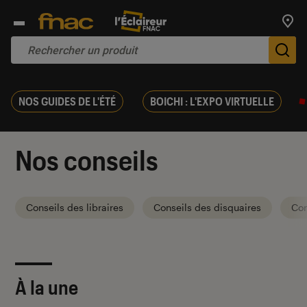
Trouv
De
NOS GUIDES DE L'ÉTÉ
BOICHI : L'EXPO VIRTUELLE
Nos conseils
Conseils des libraires
Conseils des disquaires
Con
À la une