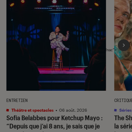
l'Éclaireur fnac">
ENTRETIEN
CRITIQU
Théâtre et spectacles
•
06 août. 2026
Séries
Sofia Belabbes pour
Ketchup Mayo
:
The S
“Depuis que j’ai 8 ans, je sais que je
la sér