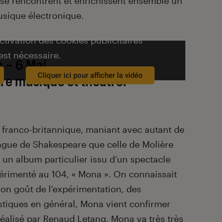
 se rencontrent et enrichissent ensemble un
usique électronique.
activation des cookies publicitaires
est nécessaire.
 – 6 Mai
Cliquer ici pour afficher la vidéo
re musique et théâtre.
e franco-britannique, maniant avec autant de
angue de Shakespeare que celle de Molière
 un album particulier issu d’un spectacle
érimenté au 104, « Mona ». On connaissait
on goût de l’expérimentation, des
istiques en général, Mona vient confirmer
Réalisé par Renaud Letang, Mona va très très