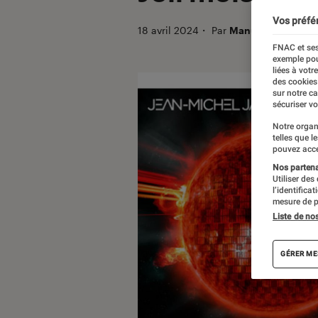
Vos préfé
18 avril 2024
・
Par
Manue
FNAC et ses
exemple pou
liées à votr
des cookies
sur notre c
sécuriser vo
Notre organ
telles que l
pouvez acce
Nos partenai
Utiliser des
l’identifica
mesure de p
Liste de no
GÉRER ME