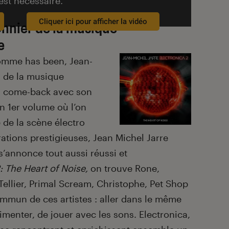
est nécessaire.
Cliquer ici pour afficher la vidéo
onnier de la musique
e
comme has been, Jean-
s de la musique
nd come
-back avec son
n 1
er
volume où l’on
 de la scène électro
rations prestigieuses, Jean Michel Jarre
s’annonce tout aussi réussi et
: The Heart of Noise,
on trouve Rone,
Tellier,
Primal Scream, Christophe, Pet Shop
mmun de ces artistes : aller dans le même
rimenter, de jouer avec les sons. Electronica,