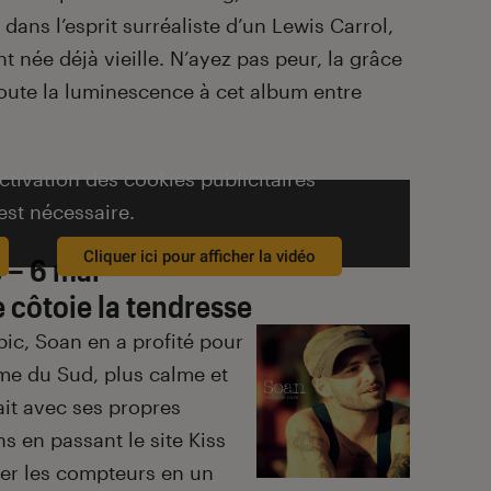
dans l’esprit surréaliste d’un Lewis Carrol,
t née déjà vieille. N’ayez pas peur, la grâce
toute la luminescence à cet album entre
activation des cookies publicitaires
est nécessaire.
Cliquer ici pour afficher la vidéo
e
– 6 mai
 côtoie la tendresse
pic, Soan en a profité pour
thme du Sud, plus calme et
lait avec ses propres
ns en passant le site Kiss
ser les compteurs en un