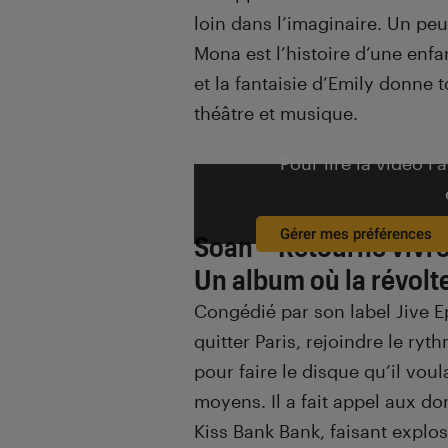
loin dans l’imaginaire. Un peu 
Mona est l’histoire d’une enfan
et la fantaisie d’Emily donne 
théâtre et musique.
Pour lire la vidéo l’
Gérer mes préférences
Soan – Retourné vivr
Un album où la révolte
Congédié par son label Jive E
quitter Paris, rejoindre le ry
pour faire le disque qu’il vou
moyens. Il a fait appel aux do
Kiss Bank Bank, faisant explo