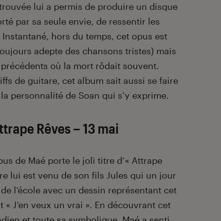
etrouvée lui a permis de produire un disque
rté par sa seule envie, de ressentir les
r. Instantané, hors du temps, cet opus est
toujours adepte des chansons tristes) mais
précédents où la mort rôdait souvent.
fs de guitare, cet album sait aussi se faire
 la personnalité de Soan qui s’y exprime.
ttrape Rêves
– 13 mai
us de Maé porte le joli titre d’« Attrape
tre lui est venu de son fils Jules qui un jour
de l’école avec un dessin représentant cet
it « J’en veux un vrai ».
En découvrant cet
dien et toute sa symbolique, Maé a senti