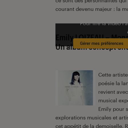
ce sont des personnalités qui
courant devenu majeur : la m
Pour lire la vidéo l’
E
mily LOIZEAU – Mona
Gérer mes préférences
Un album concept ent
Cette artist
poésie la l
revient avec
musical exp
Emily pour s
explorations musicales et art
cet appétit de la demoiselle. 