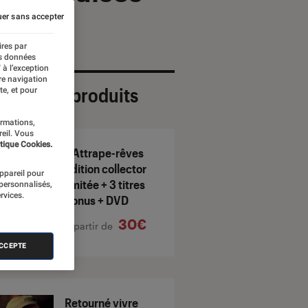
er sans accepter
ires par
es données
 à l’exception
re navigation
ection de produits
te, et pour
ormations,
reil. Vous
tique Cookies.
L'Attrape-rêves
Edition collector
appareil pour
limitée + 3 titres
 personnalisés,
rvices.
bonus + DVD
30€
À partir de
ACCEPTE
Retourné vivre