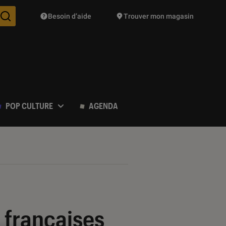
Besoin d’aide
Trouver mon magasin
Des suggestions de produits vont vous être proposées pendant vo
POP CULTURE
AGENDA
s françaises