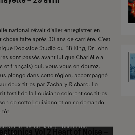
lie national rêvait d’aller enregistrer en
t chose faite après 30 ans de carrière. C’est
hique Dockside Studio où BB KIng, Dr John
tres sont passés avant lui que Charlélie a
is et français) qui, vous vous en doutez,
nous plonge dans cette région, accompagné
sur deux titres par Zachary Richard. Le
rit festif de la Louisiane colorent ces titres.
 son de cette Louisiane et on se demande
 tôt.
activation des cookies publicitaires
ectronica Vol 2 Heart of Nois
e –