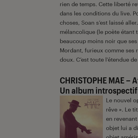
rien de temps. Cette liberté r
dans les conditions du live. Po
choses, Soan s’est laissé alle
mélancolique (le poète étant 
beaucoup moins noir que ses 
Mordant, furieux comme ses rif
doux. C’est toute l’étendue de
CHRISTOPHE MAE – A
Un album introspectif
Le nouvel op
rêve ». Le ti
en revenant 
objet lui a d
objet amérin