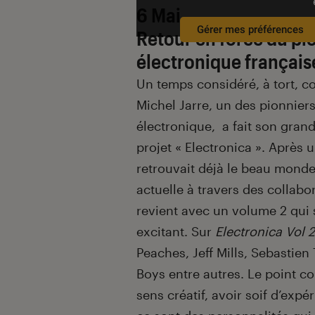
6 Mai
Gérer mes préférences
Retour en force du pi
électronique français
Un temps considéré, à tort, 
Michel Jarre, un des pionnier
électronique, a fait son gra
projet « Electronica ». Après u
retrouvait déjà le beau monde
actuelle à travers des collabo
revient avec un volume 2 qui 
excitant.
Sur
Electronica Vol 2
Peaches, Jeff Mills, Sebastien 
Boys entre autres.
Le point co
sens créatif, avoir soif d’expé