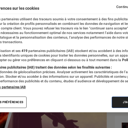
Continu
rences sur les cookies
 partenaires utilisent des traceurs soumis à votre consentement à des fins publicita
r la création de profils personnalisés en combinant les données de navigation et l
e compte client. Vous pouvez refuser les traceurs via le lien "continuer sans accepter"
 nécessaires au fonctionnement optimal de nos services notamment l’aide dans vot
Sél
atalogue et la personnalisation des contenus, l’analyse des performances de notre si
s transactions.
isation et ses
419
partenaires publicitaires (IAB) stockent et/ou accèdent à des inf
es identifiants uniques de cookies pour traiter les données personnelles, sur un appa
pter ou gérer vos préférences en cliquant ci-dessous ou à tout moment dans la
Poli
res publicitaires (IAB) traitent des données selon les finalités suivantes :
 données de géolocalisation précises. Analyser activement les caractéristiques de l’
tion. Stocker et/ou accéder à des informations sur un appareil. Publicités et contenu
erformance des publicités et du contenu, études d’audience et développement de se
s partenaires IAB
S PRÉFÉRENCES
J'