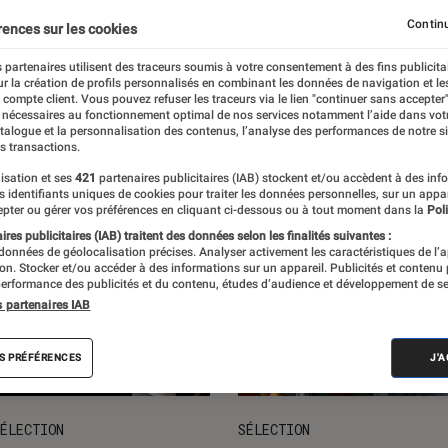
ts loisirs
L'univers des enfants
Idées cadeaux
Nos
Continu
rences sur les cookies
 partenaires utilisent des traceurs soumis à votre consentement à des fins publicita
r la création de profils personnalisés en combinant les données de navigation et l
e compte client. Vous pouvez refuser les traceurs via le lien "continuer sans accepter"
 nécessaires au fonctionnement optimal de nos services notamment l’aide dans vot
atalogue et la personnalisation des contenus, l’analyse des performances de notre si
s transactions.
isation et ses
421
partenaires publicitaires (IAB) stockent et/ou accèdent à des inf
es identifiants uniques de cookies pour traiter les données personnelles, sur un appa
pter ou gérer vos préférences en cliquant ci-dessous ou à tout moment dans la
Poli
res publicitaires (IAB) traitent des données selon les finalités suivantes :
 données de géolocalisation précises. Analyser activement les caractéristiques de l’
tion. Stocker et/ou accéder à des informations sur un appareil. Publicités et contenu
erformance des publicités et du contenu, études d’audience et développement de se
s partenaires IAB
S PRÉFÉRENCES
J'
ÉLECTION
SÉLECTION