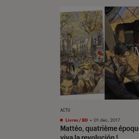
ACTU
Livres / BD
•
01 déc. 2017
Mattéo, quatrième époque
viva la revolución !