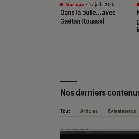
tphones
•
16 juil. 2026
Musique
•
17 juil. 2026
aille de l’IA
Dans la bulle… avec
e : Apple
Gaëtan Roussel
ligence vs. Galaxy
. Google Gemini
Nos derniers contenu
Tout
Articles
Événéments