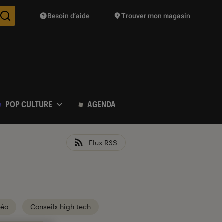
Besoin d’aide
Trouver mon magasin
Des suggestions de produits vont vous être proposées pendant vo
POP CULTURE
AGENDA
Flux RSS
déo
Conseils high tech