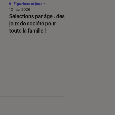
Figurines et jeux
•
Livres / BD
•
01 juin 
Comment télécha
10 fév. 2026
Sélections par âge : des
mon ebook sur
jeux de société pour
fnac.com et le lire
toute la famille !
liseuse Kobo By F