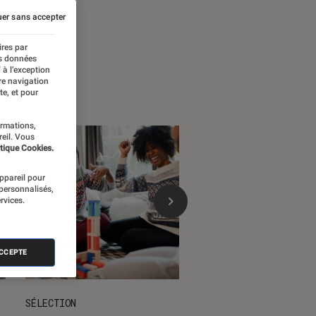
 temps forts
er sans accepter
ires par
es données
 à l’exception
re navigation
te, et pour
ormations,
reil. Vous
tique Cookies.
appareil pour
 personnalisés,
rvices.
ACCEPTE
SÉLECTION
DÉCRYPTAGE