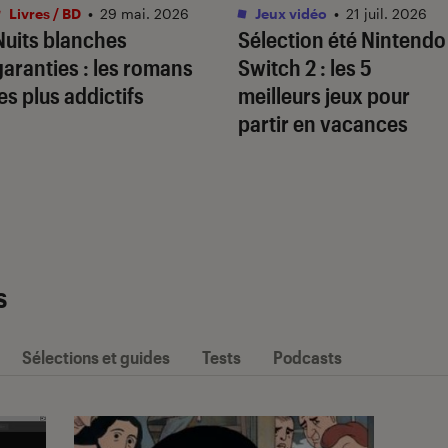
Livres / BD
•
29 mai. 2026
Jeux vidéo
•
21 juil. 2026
Nuits blanches
Sélection été Nintendo
garanties : les romans
Switch 2 : les 5
les plus addictifs
meilleurs jeux pour
partir en vacances
s
Sélections et guides
Tests
Podcasts