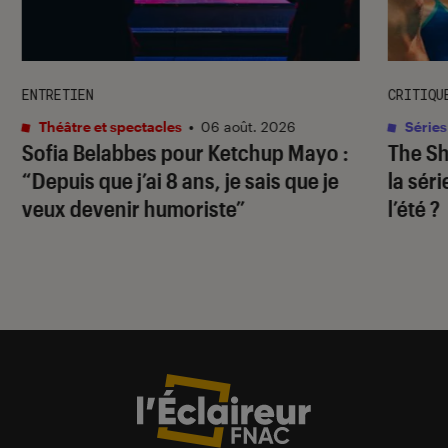
ENTRETIEN
CRITIQU
Théâtre et spectacles
•
06 août. 2026
Séries
Sofia Belabbes pour
Ketchup Mayo
:
The S
“Depuis que j’ai 8 ans, je sais que je
la sér
veux devenir humoriste”
l’été ?