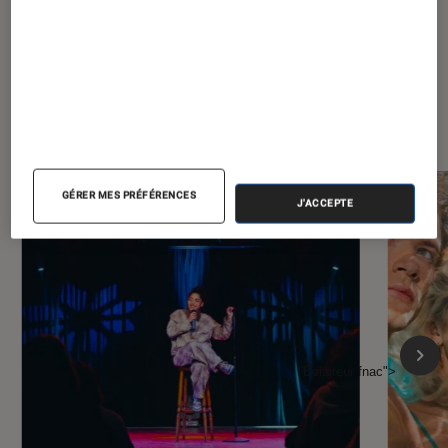
À la une de
VOIR TOUT
l'Éclaireur FNAC
GÉRER MES PRÉFÉRENCES
J'ACCEPTE
l'Éclaireur fnac">