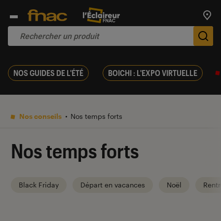
Trouv
De
NOS GUIDES DE L'ÉTÉ
BOICHI : L'EXPO VIRTUELLE
Nos conseils
Nos temps forts
Nos temps forts
Black Friday
Départ en vacances
Noël
Rentr