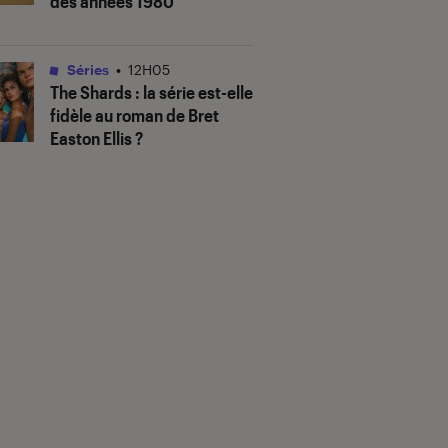
des années 1980
Séries
•
12H05
The Shards
: la série est-elle
fidèle au roman de Bret
Easton Ellis ?