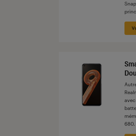
Snap
princ
V
Sma
Dou
Autre
Real
avec
batt
mémo
680.