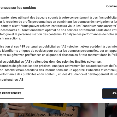
Continu
rences sur les cookies
 partenaires utilisent des traceurs soumis à votre consentement à des fins publicita
r la création de profils personnalisés en combinant les données de navigation et l
e compte client. Vous pouvez refuser les traceurs via le lien "continuer sans accepter"
 nécessaires au fonctionnement optimal de nos services notamment l’aide dans vot
Les
atalogue et la personnalisation des contenus, l’analyse des performances de notre si
s transactions.
isation et ses
419
partenaires publicitaires (IAB) stockent et/ou accèdent à des inf
es identifiants uniques de cookies pour traiter les données personnelles, sur un appa
pter ou gérer vos préférences en cliquant ci-dessous ou à tout moment dans la
Poli
res publicitaires (IAB) traitent des données selon les finalités suivantes :
 données de géolocalisation précises. Analyser activement les caractéristiques de l’
tion. Stocker et/ou accéder à des informations sur un appareil. Publicités et contenu
erformance des publicités et du contenu, études d’audience et développement de se
s partenaires IAB
S PRÉFÉRENCES
J'