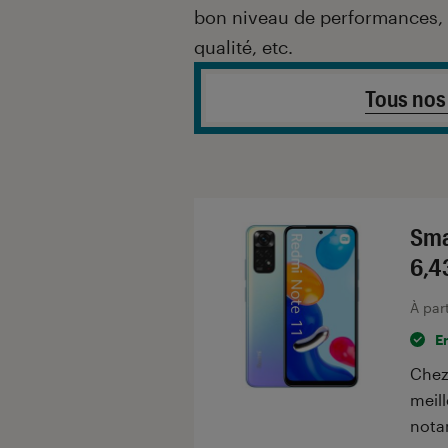
bon niveau de performances, 
qualité, etc.
Tous nos
Sma
6,4
À par
E
Chez
meill
nota