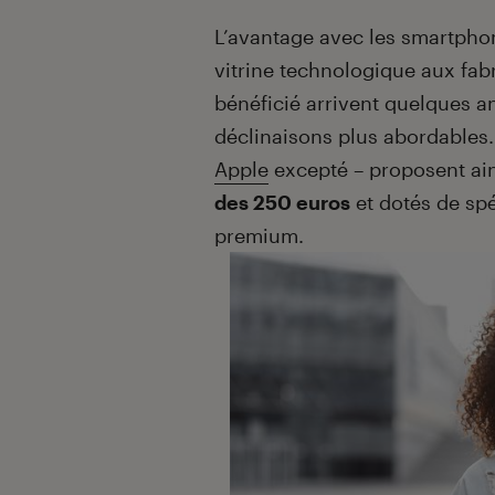
Introduction
L’avantage avec les smartphon
vitrine technologique aux fabr
bénéficié arrivent quelques a
déclinaisons plus abordables
Apple
excepté – proposent ai
des 250 euros
et dotés de spé
premium.