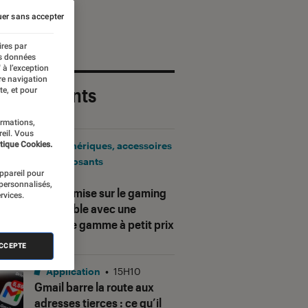
er sans accepter
ires par
es données
 à l’exception
re navigation
 plus récents
te, et pour
ormations,
reil. Vous
tique Cookies.
Périphériques, accessoires
et composants
appareil pour
•
17H25
 personnalisés,
Corsair mise sur le gaming
rvices.
accessible avec une
nouvelle gamme à petit prix
ACCEPTE
Application
•
15H10
Gmail barre la route aux
adresses tierces : ce qu’il