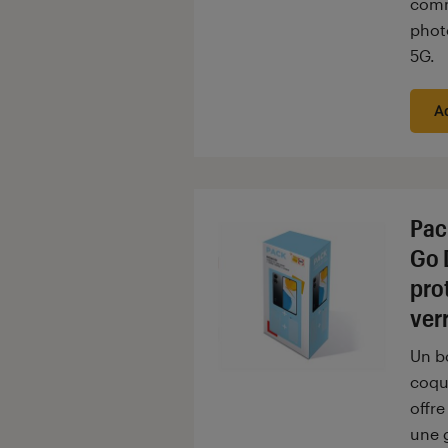
comm
phot
5G.
A
Pac
Go 
pro
ver
Un b
coqu
offre
une 