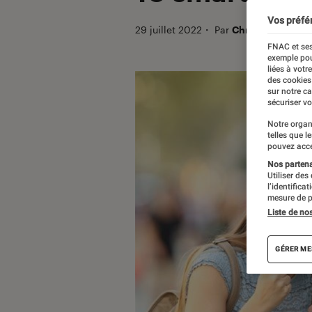
Vos préfé
29 juillet 2022
・
Par
Christian Ferreol
FNAC et ses
exemple pou
liées à votr
des cookies
sur notre c
sécuriser vo
Notre organ
telles que l
pouvez acce
Nos partenai
Utiliser des
l’identifica
mesure de p
Liste de no
GÉRER ME