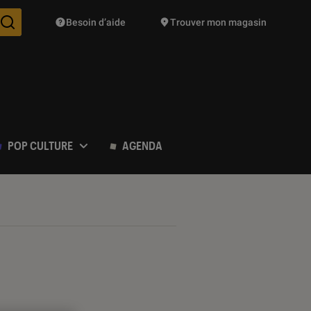
Besoin d’aide
Trouver mon magasin
Des suggestions de produits vont vous être proposées pendant vo
POP CULTURE
AGENDA