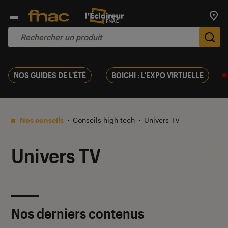
Trouv
De
NOS GUIDES DE L'ÉTÉ
BOICHI : L'EXPO VIRTUELLE
Nos conseils
Conseils high tech
Univers TV
Univers TV
Nos derniers contenus