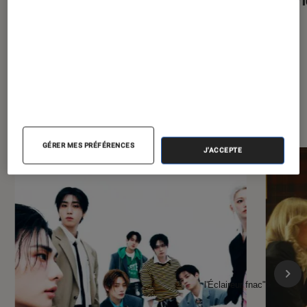
À la une de
VOIR TOUT
l'Éclaireur FNAC
GÉRER MES PRÉFÉRENCES
J'ACCEPTE
l'Éclaireur fnac">