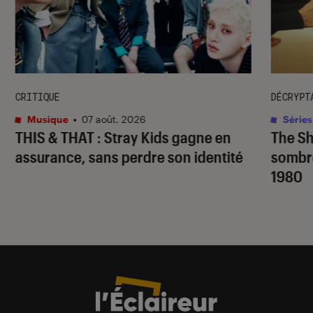
CRITIQUE
DÉCRYPT
Musique
•
07 août. 2026
Séries
THIS & THAT
: Stray Kids gagne en
The S
assurance, sans perdre son identité
sombr
1980