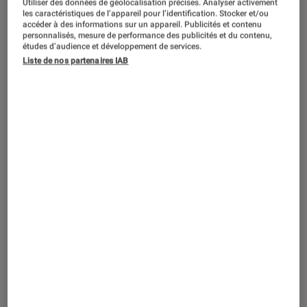
Utiliser des données de géolocalisation précises. Analyser activement
les caractéristiques de l’appareil pour l’identification. Stocker et/ou
accéder à des informations sur un appareil. Publicités et contenu
personnalisés, mesure de performance des publicités et du contenu,
études d’audience et développement de services.
ARTICLE
Liste de nos partenaires IAB
TV
•
21 août. 2015
Technologie 4K : une fusée à 4 étages !