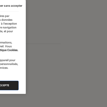
er sans accepter
ires par
es données
 à l’exception
re navigation
te, et pour
ormations,
reil. Vous
tique Cookies.
appareil pour
 personnalisés,
rvices.
ACCEPTE