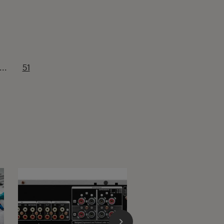
...
51