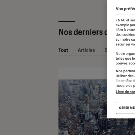
Vos préfé
FNAC et ses
exemple pou
Nos derniers contenu
liées à votr
des cookies
sur notre c
sécuriser vo
Tout
Articles
Sélections et
Notre organ
telles que l
pouvez acce
Nos partenai
Utiliser des
l’identifica
mesure de p
Liste de no
GÉRER ME