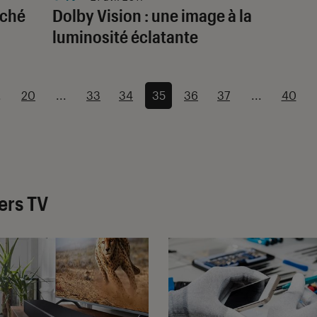
aché
Dolby Vision : une image à la
luminosité éclatante
.
20
...
33
34
35
36
37
...
40
ers TV