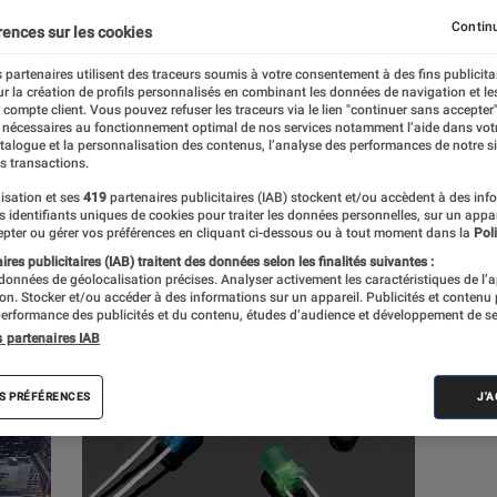
Continu
rences sur les cookies
 partenaires utilisent des traceurs soumis à votre consentement à des fins publicita
r la création de profils personnalisés en combinant les données de navigation et l
s
e compte client. Vous pouvez refuser les traceurs via le lien "continuer sans accepter"
 nécessaires au fonctionnement optimal de nos services notamment l’aide dans vot
atalogue et la personnalisation des contenus, l’analyse des performances de notre si
s transactions.
 guides
Tests
isation et ses
419
partenaires publicitaires (IAB) stockent et/ou accèdent à des inf
es identifiants uniques de cookies pour traiter les données personnelles, sur un appa
pter ou gérer vos préférences en cliquant ci-dessous ou à tout moment dans la
Poli
res publicitaires (IAB) traitent des données selon les finalités suivantes :
 données de géolocalisation précises. Analyser activement les caractéristiques de l’
tion. Stocker et/ou accéder à des informations sur un appareil. Publicités et contenu
erformance des publicités et du contenu, études d’audience et développement de se
s partenaires IAB
S PRÉFÉRENCES
J'