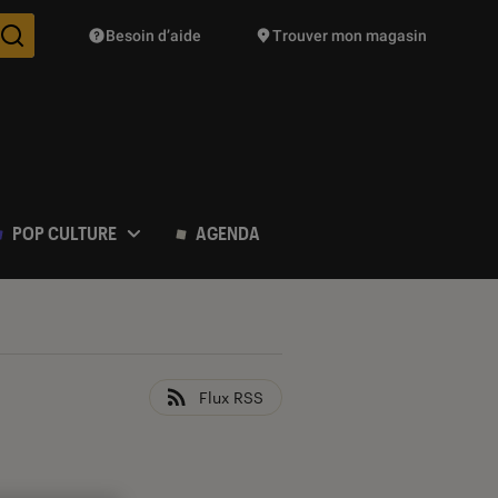
Besoin d’aide
Trouver mon magasin
Des suggestions de produits vont vous être proposées pendant vo
POP CULTURE
AGENDA
Flux RSS