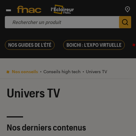
Trouv
De
NOS GUIDES DE L'ÉTÉ
BOICHI : L'EXPO VIRTUELLE
Nos conseils
Conseils high tech
Univers TV
Univers TV
Nos derniers contenus