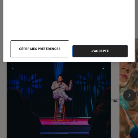
À la une de
VOIR TOUT
l'Éclaireur FNAC
GÉRER MES PRÉFÉRENCES
J'ACCEPTE
l'Éclaireur fnac">