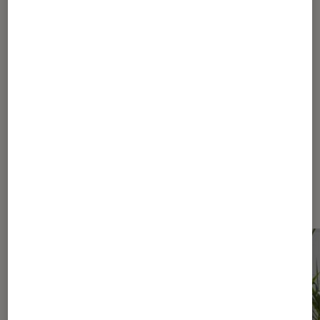
1
...
20
...
31
32
33
34
35
...
40
...
51
Les plus lus dans Univers TV