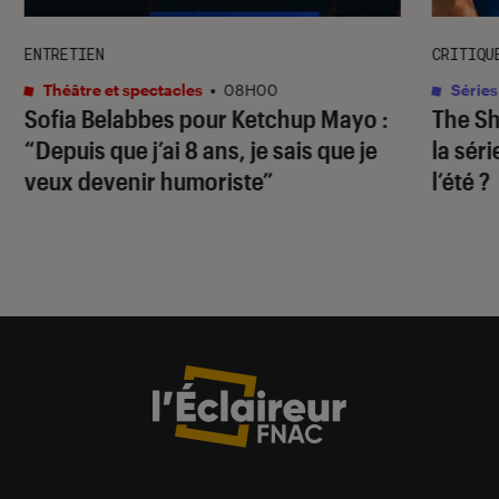
ENTRETIEN
CRITIQU
Théâtre et spectacles
•
08H00
Séries
Sofia Belabbes pour
Ketchup Mayo
:
The S
“Depuis que j’ai 8 ans, je sais que je
la sér
veux devenir humoriste”
l’été ?