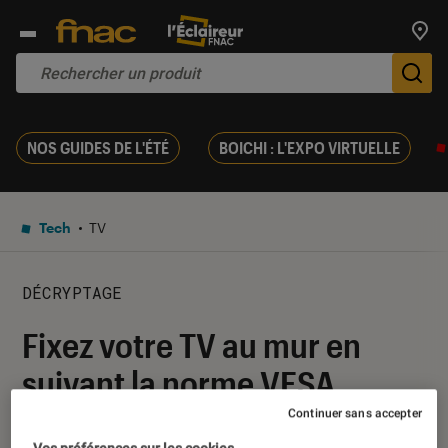
Trouv
De
NOS GUIDES DE L'ÉTÉ
BOICHI : L'EXPO VIRTUELLE
Tech
TV
DÉCRYPTAGE
Fixez votre TV au mur en
suivant la norme VESA
Continuer sans accepter
25 octobre 2017
・
Par
Amandine